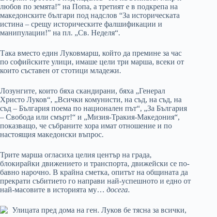
любов по земята!” на Попа, а третият е в подкрепа на
македонските българи под надслов “За историческата
истина – срещу историческите фалшификации и
манипулации!” на пл. „Св. Неделя“.
Така вместо един Луковмарш, който да премине за час
по софийските улици, имаше цели три марша, всеки от
които съставен от стотици младежи.
Лозунгите, които бяха скандирани, бяха „Генерал
Христо Луков“, „Всички комунисти, на съд, на съд, на
съд – България поема по национален път“, „За България
– Свобода или смърт!“ и „Мизия-Тракия-Македония“,
показващо, че събраните хора имат отношение и по
настоящия македонски въпрос.
Трите марша огласиха целия център на града,
блокирайки движението и транспорта, движейски се по-
бавно нарочно. В крайна сметка, опитът на общината да
прекрати събитието го направи най-успешното и едно от
най-масовите в историята му…
досега
.