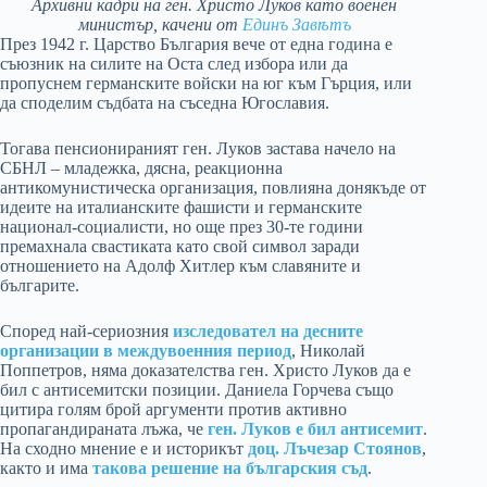
Архивни кадри на ген. Христо Луков като военен
министър, качени от
Единъ Завѣтъ
През 1942 г. Царство България вече от една година е
съюзник на силите на Оста след избора или да
пропуснем германските войски на юг към Гърция, или
да споделим съдбата на съседна Югославия.
Тогава пенсионираният ген. Луков застава начело на
СБНЛ – младежка, дясна, реакционна
антикомунистическа организация, повлияна донякъде от
идеите на италианските фашисти и германските
национал-социалисти, но още през 30-те години
премахнала свастиката като свой символ заради
отношението на Адолф Хитлер към славяните и
българите.
Според най-сериозния
изследовател на десните
организации в междувоенния период
, Николай
Поппетров, няма доказателства ген. Христо Луков да е
бил с антисемитски позиции. Даниела Горчева също
цитира голям брой аргументи против активно
пропагандираната лъжа, че
ген. Луков е бил антисемит
.
На сходно мнение е и историкът
доц. Лъчезар Стоянов
,
както и има
такова решение на българския съд
.