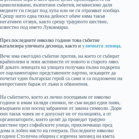
цивилизовани, възпитани събития, независимо дали
медиите ги гледат под лупа или не ги отразяват изобщо.
Срещу нито една тяхна дейност обаче няма такъв
негативен отзвук, както срещу траурното шествие,
известно под името Луковмарш.
През последните няколко години това събитие
катализира уличната десница, както и
уличната левица
.
Вече има ежегодно събитие против, на което се събират
крайнолеви и леви активисти от новото и старото ляво.
И докато левицата на улицата получава пълна подкрепа
от парламентарно представените партии, искащите да
почетат един български герой са сами и са подложени на
непрестанен бараж от лъжи и обвинения.
На събитието, което аз лично посещавам от няколко
години и имам хиляди снимки, не съм видял един пиян,
въоръжен или носещ забранени от закона символи. Дори
еин такъв човек не е допуснат не от полицията, а от
организаторите, които целят да проведат траурно
шествие през софийските улици, приключващо пред
дома и лобно място на генерала. Последните няколко
години Столична община с изрична заповед на кмета