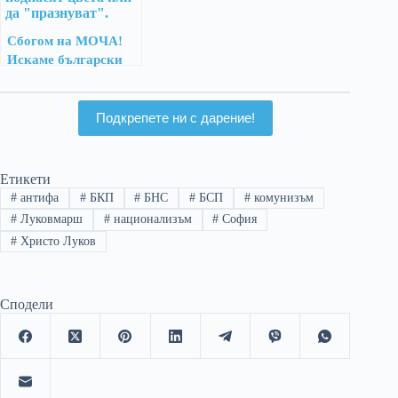
Сбогом на МОЧА!
Искаме български
паметник!
Подкрепете ни с дарение!
Етикети
#
антифа
#
БКП
#
БНС
#
БСП
#
комунизъм
#
Луковмарш
#
национализъм
#
София
#
Христо Луков
Сподели