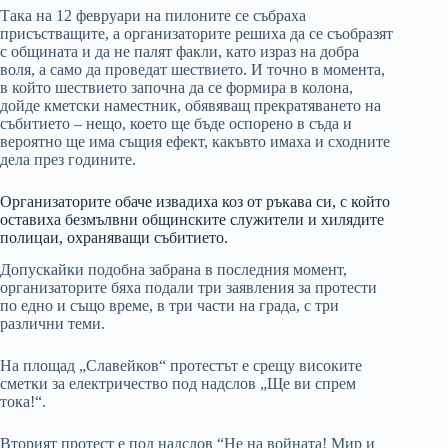
Така на 12 февруари на пилоните се събраха
присъстващите, а организаторите решиха да се съобразят
с общината и да не палят факли, като израз на добра
воля, а само да проведат шествието. И точно в момента,
в който шествието започна да се формира в колона,
дойде кметски наместник, обявяващ прекратяването на
събитието – нещо, което ще бъде оспорено в съда и
вероятно ще има същия ефект, какъвто имаха и сходните
дела през годините.
Организаторите обаче извадиха коз от ръкава си, с който
оставиха безмълвни общинските служители и хилядите
полицаи, охраняващи събитието.
Допускайки подобна забрана в последния момент,
организаторите бяха подали три заявления за протести
по едно и също време, в три части на града, с три
различни теми.
На площад „Славейков“ протестът е срещу високите
сметки за електричество под надслов „Ще ви спрем
тока!“.
Вторият протест е под надслов “Не на войната! Мир и