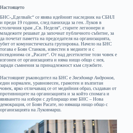
Настоящето
БНС-„Еделвайс“ се явява идейният наследник на СБНЛ
и преди 19 години, след панихида за ген. Луков в
столичния храм „Св. Неделя“, старите легионери и
младежите решават да започнат публичното събитие, за
да почетат паметта на председателя на организацията,
убит от комунистическата групировка. Начело на БНС
тогава е Боян Станков, известен в медиите и с
псевдонима си „Расате“. От над десетилетие този човек е
изгонен от организацията и няма нищо общо с нея,
заради съмнения за принадлежност към службите.
Настоящият ръководител на БНС е
Звездомир Андронов
,
един нормален, уравновесен, грамотен и възпитан
човек, ярко отличаващ се от медийния образ, създаван от
противниците на организацията и за който спомага и
явяването на избори с дублиращо име БНС – Нова
демокрация, от Боян Расате, но нямаща нищо общо с
организацията на Луковмарш.