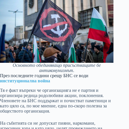
Основното обединяващо присъстващите бе
антикомунизмът.
През последните години срещу БНС се води
институционална война
Тя е факт въпреки че организацияга не е партия и
организира редица родолюбиви акции, поклонения.
Членовете на БНС поддържат и почистват паметници и
като цяло са, по мое мнение, една по-скоро полезна за
обществото организация.
На събитията си не допускат пияни, наркомани,
агресивни хора и като цяло, целят провеждането на