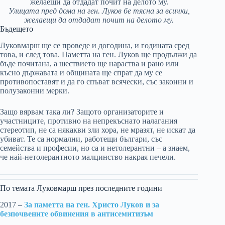
Улицата пред дома на ген. Луков бе тясна за всички,
желаещи да отдадат почит на делото му.
Бъдещето
Луковмарш ще се проведе и догодина, и годината сред
това, и след това. Паметта на ген. Луков ще продължи да
бъде почитана, а шествието ще нараства и рано или
късно държавата и общината ще спрат да му се
противопоставят и да го спъват всячески, със законни и
полузаконни мерки.
Защо вярвам така ли? Защото организаторите и
участниците, противно на непрекъснато налагания
стереотип, не са някакви зли хора, не мразят, не искат да
убиват. Те са нормални, работещи българи, със
семейства и професии, но са и нетолерантни – а знаем,
че най-нетолерантното малцинство накрая печели.
По темата Луковмарш през последните години
2017 –
За паметта на ген. Христо Луков и за
безпочвените обвинения в антисемитизъм