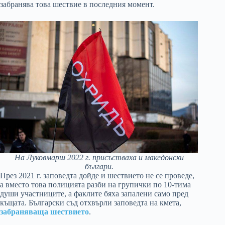
забранява това шествие в последния момент.
На Луковмарш 2022 г. присъстваха и македонски
българи.
През 2021 г. заповедта дойде и шествието не се проведе,
а вместо това полицията разби на групички по 10-тима
души участниците, а факлите бяха запалени само пред
къщата. Български съд отхвърли заповедта на кмета,
забраняваща шествието
.