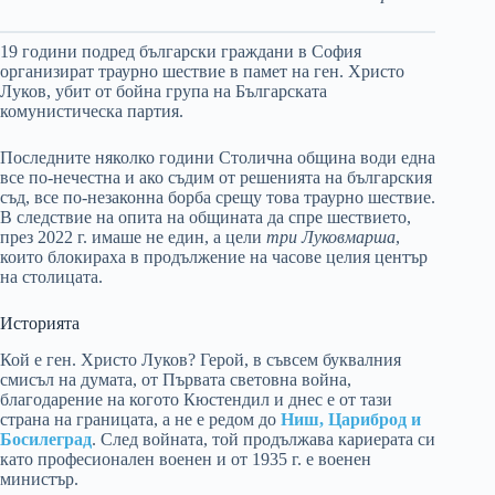
19 години подред български граждани в София
организират траурно шествие в памет на ген. Христо
Луков, убит от бойна група на Българската
комунистическа партия.
Последните няколко години Столична община води една
все по-нечестна и ако съдим от решенията на българския
съд, все по-незаконна борба срещу това траурно шествие.
В следствие на опита на общината да спре шествието,
през 2022 г. имаше не един, а цели
три Луковмарша
,
които блокираха в продължение на часове целия център
на столицата.
Историята
Кой е ген. Христо Луков? Герой, в съвсем буквалния
смисъл на думата, от Първата световна война,
благодарение на когото Кюстендил и днес е от тази
страна на границата, а не е редом до
Ниш, Цариброд и
Босилеград
. След войната, той продължава кариерата си
като професионален военен и от 1935 г. е военен
министър.