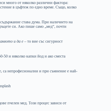
виси много от няколко различни фактора:
растение в цъфтеж по едно време. Също, колко
 съдържание става дума. При наличието на
ръцете си. Ако пише само „мед“, почти
каквото и да е
– то вие със сигурност
0-50 и няколко капки йод и ако сместа
се, са непрофесионални и при съмнение е най-
дове пчелен мед. Този процес зависи от