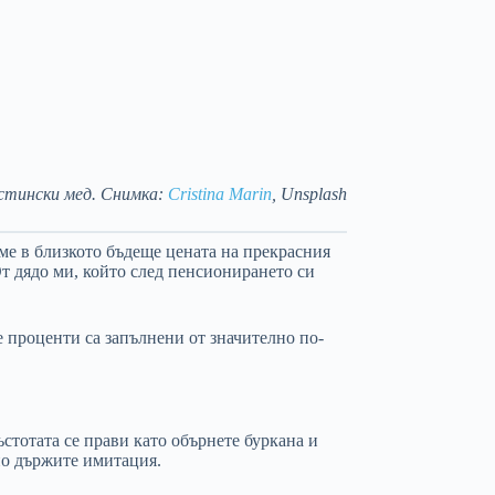
стински мед. Снимка:
Cristina Marin
, Unsplash
ме в близкото бъдеще цената на прекрасния
От дядо ми, който след пенсионирането си
 проценти са запълнени от значително по-
ъстотата се прави като обърнете буркана и
тно държите имитация.