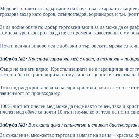
Медове с по-високо съдържание на фруктова захар като акациеви
гроздова захар като боров, слънчогледов, кориандров и т.н. (коит
За да добие обаче по-добър търговски вид и за да може да се ра
температурен контрол, за да не се променят качествените му пок
Почти всички видове мед с добавки в търговската мрежа са течни
Заблуда №2:
Кристализиралият мед е чист, а течният – подпра
Също не винаги вярно. Кристализацията не е гаранция за чист п
лесно и бързо кристалириза, но му липсват ценните качества на 
Този вид мед кристализира на едри кристали, които лесно се отч
зависимост от произхода му.
100% чистият пчелен мед може да бъде както течен, така и крис
пчелен мед обаче са почти 10 пъти по-малко от тези на истински
Заблуда №3
: Високата цена / етикетът и етикет био/еко/орган
За съжаление, множество търговци залагат на визия – красиво бу