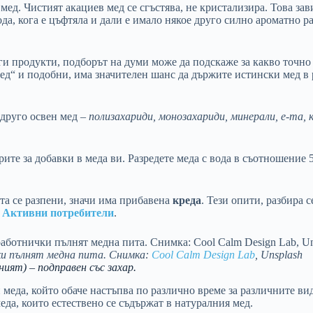
мед. Чистият акациев мед се сгъстява, не кристализира. Това за
ода, кога е цъфтяла и дали е имало някое друго силно ароматно 
и продукти, подборът на думи може да подскаже за какво точно
ед“ и подобни, има значителен шанс да държите истински мед в 
 друго освен мед –
полизахариди, монозахариди, минерали, e-та, 
ите за добавки в меда ви. Разредете меда с вода в съотношение 5
та се разпени, значи има прибавена
креда
. Тези опити, разбира 
о
Активни потребители
.
и пълнят медна пита. Снимка:
Cool Calm Design Lab
, Unsplash
ият) – подправен със захар.
 меда, който обаче настъпва по различно време за различните ви
еда, които естествено се съдържат в натуралния мед.