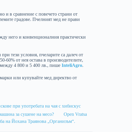
 но и в сравнение с повечето страни от
лемите градове. Пчелният мед не прави
между него и конвенционалния практически
при тези условия, пчеларите са далеч от
 50-60% от нея остава в производителите,
между 4 800 и 5 400 лв., пише
InteliAgro
.
 марки или купувайте мед директво от
скове при употребата на чая с хибискус
машина за сушене на месо?
Open Vratsa
ба на Йохана Траянова „Организъм“.