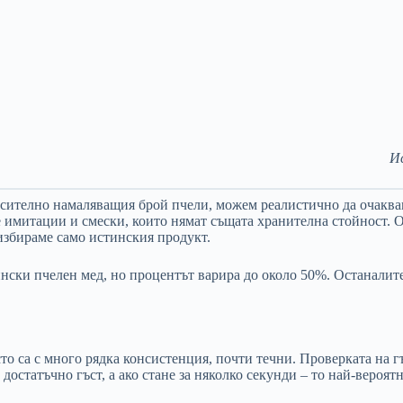
И
осително намаляващия брой пчели, можем реалистично да очаква
е имитации и смески, които нямат същата хранителна стойност. 
 избираме само истинския продукт.
ски пчелен мед, но процентът варира до около 50%. Останалите
сто са с много рядка консистенция, почти течни. Проверката на г
 достатъчно гъст, а ако стане за няколко секунди – то най-вероя