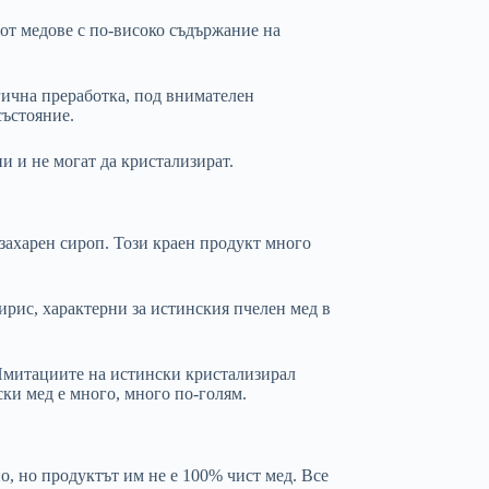
 от медове с по-високо съдържание на
огична преработка, под внимателен
състояние.
и и не могат да кристализират.
 захарен сироп. Този краен продукт много
ирис, характерни за истинския пчелен мед в
. Имитациите на истински кристализирал
ски мед е много, много по-голям.
о, но продуктът им не е 100% чист мед. Все