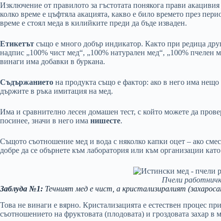
Изключение от правилото за гъстотата понякога прави акацивия 
колко време е цъфтяла акацията, какво е било времето през пери
време е стоял меда в килийките преди да бъде изваден.
Етикетът
също е много добър индикатор. Както при редица друг
надпис „100% чист мед“, „100% натурален мед“, „100% пчелен м
винаги има добавки в буркана.
Съдържанието
на продукта също е фактор: ако в него има нещо
държите в ръка имитация на мед.
Има и сравнително лесен домашен тест, с който можете да провер
посинее, значи в него има
нишесте
.
Същото съотношение мед и вода с няколко капки оцет – ако смес
добре да се обърнете към лаборатория или към организации кат
Пчели работничк
Заблуда №1:
Течният мед е чист, а кристализиралият (захаросан
Това не винаги е вярно. Кристализацията е естествен процес при
съотношението на фруктовата (плодовата) и гроздовата захар в м