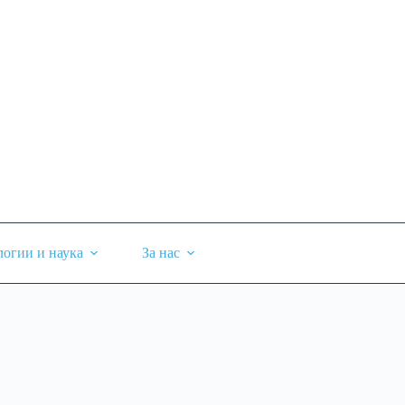
логии и наука
За нас