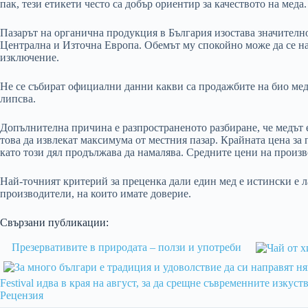
пак, тези етикети често са добър ориентир за качеството на меда.
Пазарът на органична продукция в България изостава значителн
Централна и Източна Европа. Обемът му спокойно може да се на
изключение.
Не се събират официални данни какви са продажбите на био мед
липсва.
Допълнителна причина е разпространеното разбиране, че медът е
това да извлекат максимума от местния пазар. Крайната цена за 
като този дял продължава да намалява. Средните цени на произв
Най-точният критерий за преценка дали един мед е истински е л
производители, на които имате доверие.
Свързани публикации:
Презервативите в природата – ползи и употреби
Festival идва в края на август, за да срещне съвременните изкуст
Рецензия