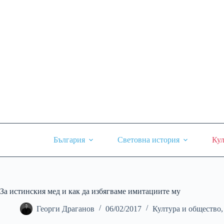
Skip
to
content
България
Световна история
Кул
За истинския мед и как да избягваме имитациите му
Георги Драганов
06/02/2017
Култура и общество