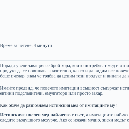
Време за четене:
4
минути
Поради увеличаващия се брой хора, които потребяват мед и отн
продукт да се повишава значително, както и да видим все повеч
беше пчелар, знам че трябва да ценим този продукт и винаги да
Имайте предвид, че повечето имитации всъщност съдържат истин
евтини подсладители, емулгатори или просто захар.
Как обаче да разпознаем истинския мед от имитациите му?
Истинският пчелен мед най-често е гъст
, а имитациите най-че
следите въздушното мехурче. Ако се изкачи мудно, значи медът е