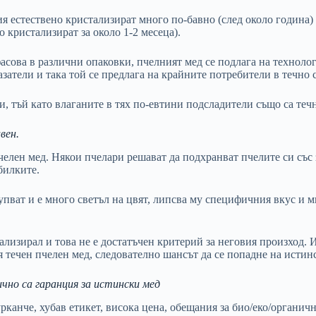
я естествено кристализират много по-бавно (след около година)
о кристализират за около 1-2 месеца).
зфасова в различни опаковки, пчелният мед се подлага на технол
азатели и така той се предлага на крайните потребители в течно 
, тъй като влаганите в тях по-евтини подсладители също са течн
вен.
челен мед. Някои пчелари решават да подхранват пчелите си със
билките.
упват и е много светъл на цвят, липсва му специфичния вкус и м
тализирал и това не е достатъчен критерий за неговия произход
я течен пчелен мед, следователно шансът да се попадне на истин
ично са гаранция за истински мед
рканче, хубав етикет, висока цена, обещания за био/eко/органичн