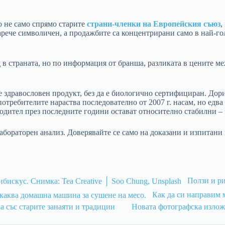
о не само спрямо старите
страни-членки на Европейския съюз
,
рече символичен, а продажбите са концентрирани само в най-го
 в страната, но по информация от бранша, разликата в цените 
 здравословен продукт, без да е биологично сертифициран. Дори 
потребителите нараства последователно от 2007 г. насам, но едва
одител през последните години остават относително стабилни – 
абораторен анализ. Доверявайте се само на доказани и изпитани
Ползи и ри
Как да си направим 
ва със старите занаяти и традиции
Новата фотографска излож