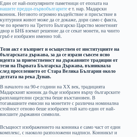
Един от най-популярните паметници от епохата на
нашите предци-първобългарите
е т. нар. Мадарски
конник. Неговото огромно въздействие и присъствие в
културния живот може да се докаже, дори само с факта,
че по времето на Третото Българско Царство монетният
двор и БНБ вземат решение да се секат монети, на чиито
гръб е изобразен именно той.
Този акт е възприет и осъществен от институциите на
българската държава, за да се изрази съвсем ясно
идеята за приемственост на държавните традиции от
тези на Първата Българска Държава, възникнала
след преселението от Стара Велика България около
делтата на река Дунав.
В началото на 90-е години на XX век, традицията
Мадарският конник да бъде изобразен върху българските
разплащателни средства беше възстановен. В
тогавашните емисии на монетите с различна номинална
стойност отново беше изобразен той като един от най-
висшите държавни символи.
Всъщност изображението на конника е само част от един
комплекс, с наоколо разположени надписи. Конникът и