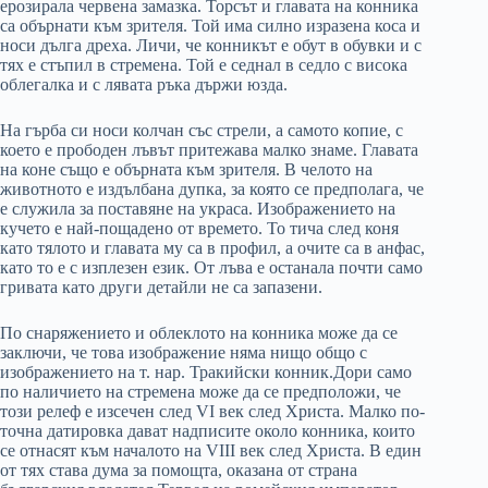
ерозирала червена замазка. Торсът и главата на конника
са обърнати към зрителя. Той има силно изразена коса и
носи дълга дреха. Личи, че конникът е обут в обувки и с
тях е стъпил в стремена. Той е седнал в седло с висока
облегалка и с лявата ръка държи юзда.
На гърба си носи колчан със стрели, а самото копие, с
което е прободен лъвът притежава малко знаме. Главата
на коне също е обърната към зрителя. В челото на
животното е издълбана дупка, за която се предполага, че
е служила за поставяне на украса. Изображението на
кучето е най-пощадено от времето. То тича след коня
като тялото и главата му са в профил, а очите са в анфас,
като то е с изплезен език. От лъва е останала почти само
гривата като други детайли не са запазени.
По снаряжението и облеклото на конника може да се
заключи, че това изображение няма нищо общо с
изображението на т. нар. Тракийски конник.Дори само
по наличието на стремена може да се предположи, че
този релеф е изсечен след VI век след Христа. Малко по-
точна датировка дават надписите около конника, които
се отнасят към началото на VIII век след Христа. В един
от тях става дума за помощта, оказана от страна