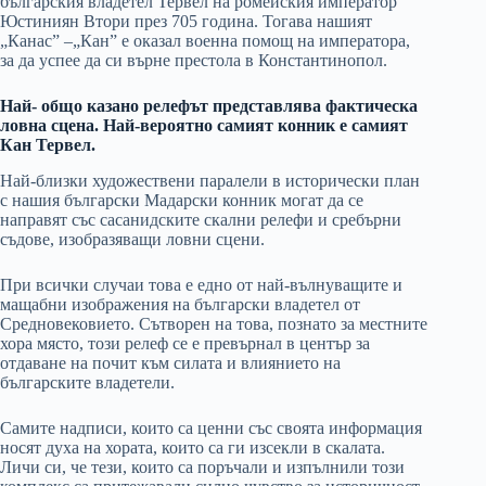
българския владетел Тервел на ромейския император
Юстиниян Втори през 705 година. Тогава нашият
„Канас” –„Кан” е оказал военна помощ на императора,
за да успее да си върне престола в Константинопол.
Най- общо казано релефът представлява фактическа
ловна сцена. Най-вероятно самият конник е самият
Кан Тервел.
Най-близки художествени паралели в исторически план
с нашия български Мадарски конник могат да се
направят със сасанидските скални релефи и сребърни
съдове, изобразяващи ловни сцени.
При всички случаи това е едно от най-вълнуващите и
мащабни изображения на български владетел от
Средновековието. Сътворен на това, познато за местните
хора място, този релеф се е превърнал в център за
отдаване на почит към силата и влиянието на
българските владетели.
Самите надписи, които са ценни със своята информация
носят духа на хората, които са ги изсекли в скалата.
Личи си, че тези, които са поръчали и изпълнили този