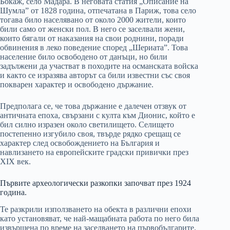
Бокаж, село Мадара. В неговата статия „Описание на
Шумла” от 1828 година, отпечатана в Париж, това село
тогава било населявано от около 2000 жители, които
били само от женски пол. В него се заселвали жени,
които бягали от наказания на свои роднини, поради
обвинения в леко поведение според „Шериата”. Това
население било освободено от данъци, но били
задължени да участват в походите на османската войска
и както се изразява авторът са били известни със своя
покварен характер и освободено държание.
Предполага се, че това държание е далечен отзвук от
античната епоха, свързани с култа към Дионис, който е
бил силно изразен около светилището. Селището
постепенно изгубило своя, твърде рядко срещащ се
характер след освобождението на България и
навлизането на европейските градски привички през
XIX век.
Първите археологически разкопки започват през 1924
година.
Те разкрили използването на обекта в различни епохи
като установяват, че най-мащабната работа по него била
извършена по време на заселването на първобългарите.