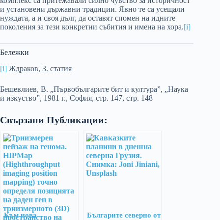
комплекс са притежавали силно чувство за историчност
и установени държавни традиции. Явно те са усещали
нуждата, а и своя дълг, да оставят спомен на идните
поколения за тези конкретни събития и имена на хора.
[i]
Бележки
[i]
Ждраков, З. статия
Бешевлиев, В. „Първобългарите бит и култура”, „Наука
и изкуство”, 1981 г., София, стр. 147, стр. 148
Свързани Публикации:
Към нова
Българите северно от