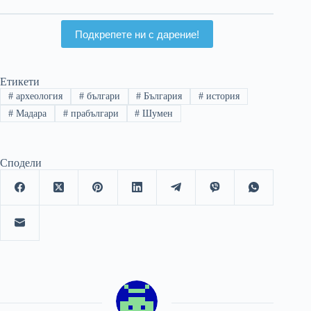
българи през VIII–IX
век
Подкрепете ни с дарение!
Етикети
#
археология
#
българи
#
България
#
история
#
Мадара
#
прабългари
#
Шумен
Сподели