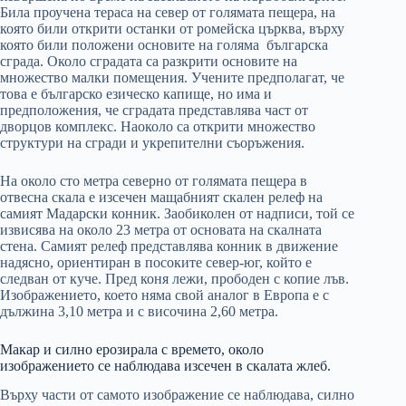
Била проучена тераса на север от голямата пещера, на
която били открити останки от ромейска църква, върху
която били положени основите на голяма българска
сграда. Около сградата са разкрити основите на
множество малки помещения. Учените предполагат, че
това е българско езическо капище, но има и
предположения, че сградата представлява част от
дворцов комплекс. Наоколо са открити множество
структури на сгради и укрепителни съоръжения.
На около сто метра северно от голямата пещера в
отвесна скала е изсечен мащабният скален релеф на
самият Мадарски конник. Заобиколен от надписи, той се
извисява на около 23 метра от основата на скалната
стена. Самият релеф представлява конник в движение
надясно, ориентиран в посоките север-юг, който е
следван от куче. Пред коня лежи, прободен с копие лъв.
Изображението, което няма свой аналог в Европа е с
дължина 3,10 метра и с височина 2,60 метра.
Макар и силно ерозирала с времето, около
изображението се наблюдава изсечен в скалата жлеб.
Върху части от самото изображение се наблюдава, силно