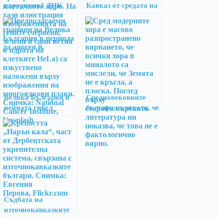
парадигма? ДНК
Кавказ от средата на
революцията в
V до края на VI век
историческите
изследвания и
следствията и за
България
Велика България и
Средновековните
нейната гибел
българи са знаели, че
Земята е кръгла
Съдбата на
източнокавказките