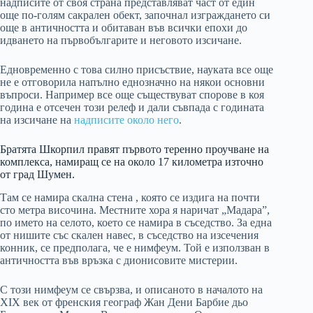
надписите от своя страна представляват част от един
още по-голям сакрален обект, започнал изграждането си
още в античността и обитаван във всички епохи до
идването на първобългарите и неговото изсичане.
Едновременно с това силно присъствие, науката все още
не е отговорила напълно еднозначно на някои основни
въпроси. Например все още съществуват спорове в коя
година е отсечен този релеф и дали съвпада с годината
на изсичане на
надписите около него
.
Братята Шкорпил правят първото теренно проучване на
комплекса, намиращ се на около 17 километра източно
от град Шумен.
Там се намира скална стена , която се издига на почти
сто метра височина. Местните хора я наричат „Мадара”,
по името на селото, което се намира в съседство. За една
от нишите със скален навес, в съседство на изсечения
конник, се предполага, че е нимфеум. Той е използван в
античността във връзка с дионисовите мистерии.
С този нимфеум се свързва, и описаното в началото на
XIX век от френския географ Жан Дени Барбие дьо