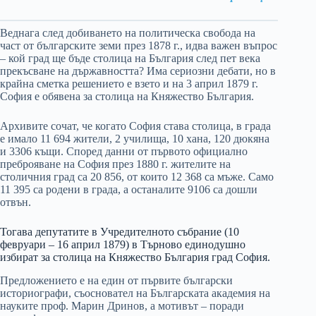
Веднага след добиването на политическа свобода на
част от българските земи през 1878 г., идва важен въпрос
– кой град ще бъде столица на България след пет века
прекъсване на държавността? Има сериозни дебати, но в
крайна сметка решението е взето и на 3 април 1879 г.
София е обявена за столица на Княжество България.
Архивите сочат, че когато София става столица, в града
е имало 11 694 жители, 2 училища, 10 хана, 120 дюкяна
и 3306 къщи. Според данни от първото официално
преброяване на София през 1880 г. жителите на
столичния град са 20 856, от които 12 368 са мъже. Само
11 395 са родени в града, а останалите 9106 са дошли
отвън.
Тогава депутатите в Учредителното събрание (10
февруари – 16 април 1879) в Търново единодушно
избират за столица на Княжество България град София.
Предложението е на един от първите български
историографи, съосновател на Българската академия на
науките проф. Марин Дринов, а мотивът – поради