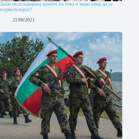
Защо експлодираха цените на тока и защо няма да се
нормализират?
21/08/2021