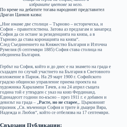
избраните цветове за него.
По време на дебатите тогава народният представител
Драган Цанков казва:
„Ние имаме две столици – Търново – историческа, и
София – правителствена. Затова аз предлагам и занапред
София да си остане за резиденцията на княза, а в
Търново да става коронацията на княза“.
След Съединението на Княжество България и Източна
Румелия (6 септември 1885) София става столица на
обединена България.
Гербът на София, който и до днес е на знамето на града е
създаден по случай участието на България в Световното
изложение в Париж. На 29 март 1900 г. Софийското
градско общинско управление приема проекта на
художника Харалампи Тачев, а на 24 април същата
година той е утвърден с указ на княз Фердинанд.
Единадесет години по-късно – през 1911 г. е добавен и
девизът на града – „
Расте, но не старее
„. Църковният
празник „Св. мъченици София и трите ѝ дъщери Вяра,
Надежда и Любов“, който се отбелязва на 17 септември.
Свързани Публикации: