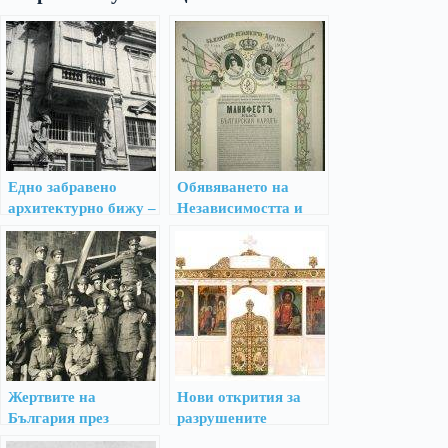
Едно забравено
Обявяването на
архитектурно бижу –
Независимостта и
къщата на княз
международното ѝ
Кирил Преславски
признаване
Жертвите на
Нови открития за
България през
разрушените
Първата световна
храмове при