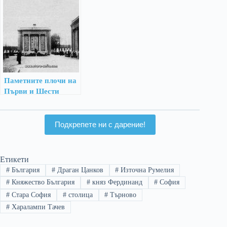
война
изграждане на
столицата
Паметните плочи на
Първи и Шести
пехотен полк в
София
Подкрепете ни с дарение!
Етикети
#
България
#
Драган Цанков
#
Източна Румелия
#
Княжество България
#
княз Фердинанд
#
София
#
Стара София
#
столица
#
Търново
#
Харалампи Тачев