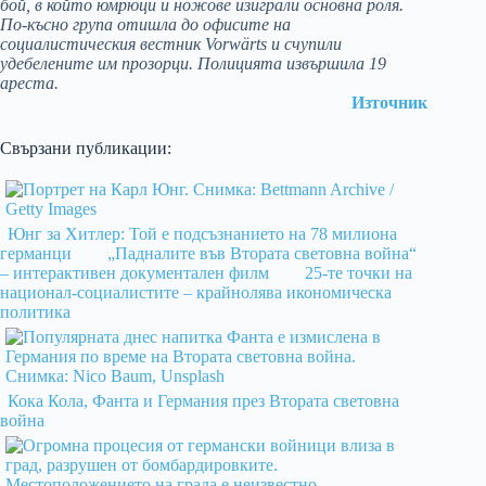
бой, в който юмрюци и ножове изиграли основна роля.
По-късно група отишла до офисите на
социалистическия вестник Vorwärts и счупили
удебелените им прозорци. Полицията извършила 19
ареста.
Източник
Свързани публикации:
Юнг за Хитлер: Той е подсъзнанието на 78 милиона
германци
„Падналите във Втората световна война“
– интерактивен документален филм
25-те точки на
национал-социалистите – крайнолява икономическа
политика
Кока Кола, Фанта и Германия през Втората световна
война