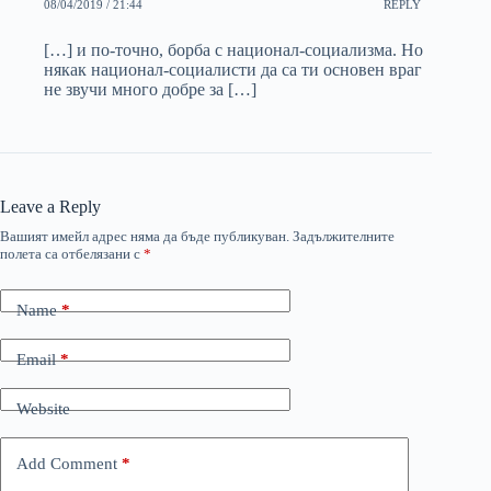
08/04/2019 / 21:44
REPLY
[…] и по-точно, борба с национал-социализма. Но
някак национал-социалисти да са ти основен враг
не звучи много добре за […]
Leave a Reply
Вашият имейл адрес няма да бъде публикуван.
Задължителните
полета са отбелязани с
*
Name
*
Email
*
Website
Add Comment
*