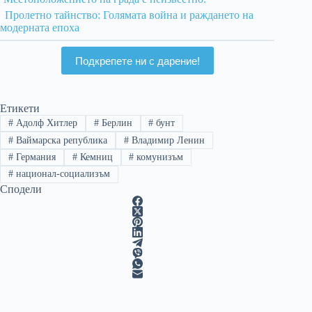
Пролетно тайнство: Голямата война и раждането на
модерната епоха
Подкрепете ни с дарение!
Етикети
#
Адолф Хитлер
#
Берлин
#
бунт
#
Ваймарска република
#
Владимир Ленин
#
Германия
#
Кемниц
#
комунизъм
#
национал-социализъм
Сподели