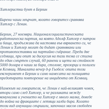
Хитлеристки бунт в Берлин
Бирени чаши хвърчат, когато говорител сравнява
Хитлер с Ленин.
Берлин, 27 ноември. Националсоциалистическата
работническа партия, на която Адолф Хитлер е патрон
и баща, продължава да настоява във вярването си, че
Ленин и Хитлер могат да бъдат сравнявани или
противопоставяни на партийно събрание. Преди две
седмици, при опит за дискусия на тази тема се стигна
до един смъртен случай, 60 ранени и щети на стойност
5000 долара в чаши за бира, столове, прозорци и полилеи
в Кемниц. Миналата вечер д-р Гьобелс опита този
експеримент в Берлин и само намесата на полицията
предотврати повторение на инцидента от Кемниц.
Намекът на говорителя, че Ленин е най-великият човек,
втори само след Хитлер, и че разликата между
комунизма и учението на Хитлер е много малка, доведе
до война на фракциите с летящи халби бира. Когато
този вид амуниции свършили, започнал масов свободен