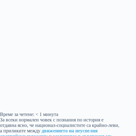
Време за четене:
< 1
минута
За всеки нормален човек с познания по история е
отдавна ясно, че национал-социалистите са крайно-леви,
а приликите между
движението на неуспелия