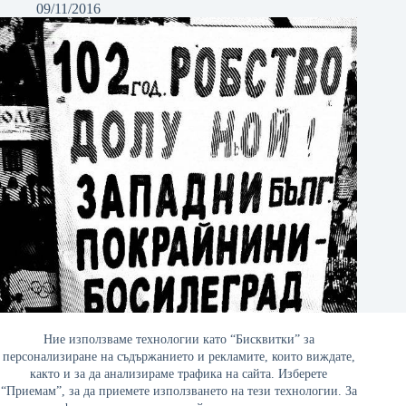
09/11/2016
Ние използваме технологии като “Бисквитки” за
персонализиране на съдържанието и рекламите, които виждате,
както и за да анализираме трафика на сайта. Изберете
Защо Босилеград още е в Сърбия?
“Приемам”, за да приемете използването на тези технологии. За