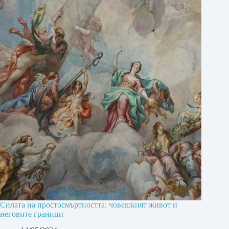
Силата на простосмъртността: човешкият живот и
неговите граници