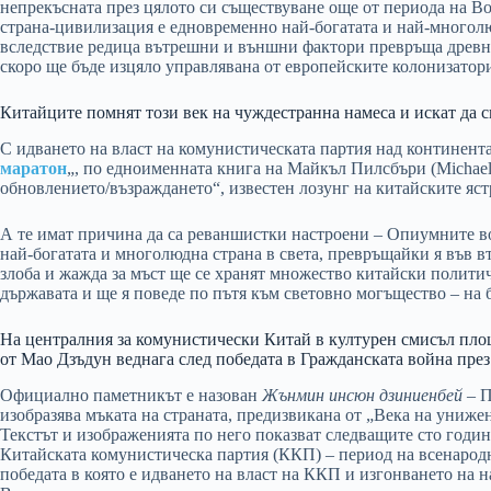
непрекъсната през цялото си съществуване още от периода на В
страна-цивилизация е едновременно най-богатата и най-многолю
вследствие редица вътрешни и външни фактори превръща древнат
скоро ще бъде изцяло управлявана от европейските колонизатор
Китайците помнят този век на чуждестранна намеса и искат да с
С идването на власт на комунистическата партия над континентал
маратон
„, по едноименната книга на Майкъл Пилсбъри (Michael 
обновлението/възраждането“, известен лозунг на китайските яст
А те имат причина да са реваншистки настроени – Опиумните в
най-богатата и многолюдна страна в света, превръщайки я във в
злоба и жажда за мъст ще се хранят множество китайски политиче
държавата и ще я поведе по пътя към световно могъщество – на 
На централния за комунистически Китай в културен смисъл пло
от Мао Дзъдун веднага след победата в Гражданската война през 
Официално паметникът е назован
Жънмин инсюн дзиниенбей
– П
изобразява мъката на страната, предизвикана от „Века на унижен
Текстът и изображенията по него показват следващите сто годи
Китайската комунистическа партия (ККП) – период на всенародн
победата в която е идването на власт на ККП и изгонването на 