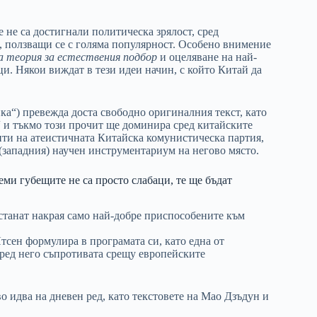
 не са достигнали политическа зрялост, сред
, ползващи се с голяма популярност. Особено внимение
 теория за естествения подбор
и оцеляване на най-
и. Някои виждат в тези идеи начин, с който Китай да
ка“) превежда доста свободно оригиналния текст, като
 и тъкмо този прочит ще доминира сред китайските
нти на атеистичната Китайска комунистическа партия,
(западния) научен инструментариум на негово място.
еми губещите не са просто слабаци, те ще бъдат
останат накрая само най-добре приспособените към
тсен формулира в програмата си, като една от
оред него съпротивата срещу европейските
во идва на дневен ред, като текстовете на Мао Дзъдун и