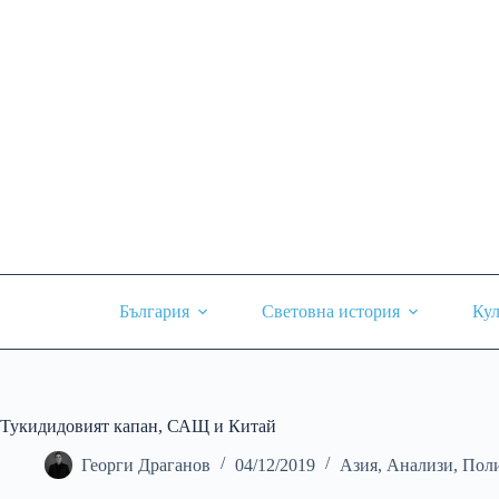
Skip
to
content
България
Световна история
Кул
Тукидидовият капан, САЩ и Китай
Георги Драганов
04/12/2019
Азия
,
Анализи
,
Поли