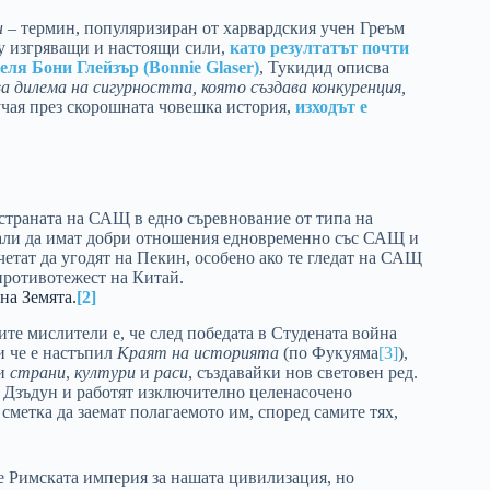
н
– термин, популяризиран от харвардския учен Греъм
ду изгряващи и настоящи сили,
като резултатът почти
еля Бони Глейзър (Bonnie Glaser)
, Тукидид описва
а дилема на сигурността, която създава конкуренция,
лучая през скорошната човешка история,
изходът е
 страната на САЩ в едно съревнование от типа на
кали да имат добри отношения едновременно със САЩ и
четат да угодят на Пекин, особено ако те гледат на САЩ
противотежест на Китай.
на Земята.
[2]
ите мислители е, че след победата в Студената война
и че е настъпил
Краят на историята
(по Фукуяма
[3]
),
ки
страни
,
култури
и
раси
, създавайки нов световен ред.
о Дзъдун и работят изключително целенасочено
сметка да заемат полагаемото им, според самите тях,
 е Римската империя за нашата цивилизация, но