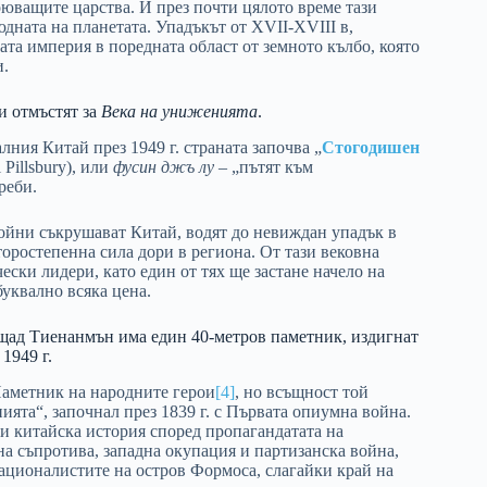
оюващите царства. И през почти цялото време тази
дната на планетата. Упадъкът от XVII-XVIII в,
а империя в поредната област от земното кълбо, която
и.
и отмъстят за
Века на униженията
.
ния Китай през 1949 г. страната започва „
Стогодишен
Pillsbury), или
фусин джъ лу
– „пътят към
реби.
ойни съкрушават Китай, водят до невиждан упадък в
торостепенна сила дори в региона. От тази вековна
ски лидери, като един от тях ще застане начело на
буквално всяка цена.
щад Тиенанмън има един 40-метров паметник, издигнат
1949 г.
аметник на народните герои
[4]
, но всъщност той
ията“, започнал през 1839 г. с Първата опиумна война.
ни китайска история според пропагандатата на
а съпротива, западна окупация и партизанска война,
националистите на остров Формоса, слагайки край на