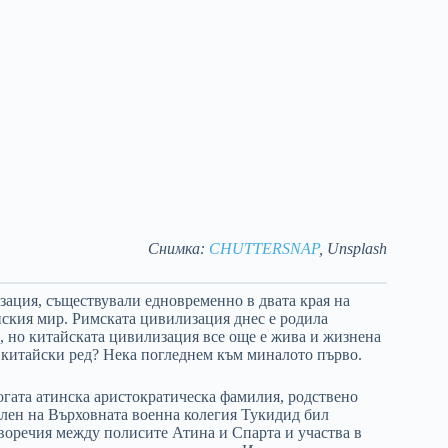
Снимка:
CHUTTERSNAP
, Unsplash
зация, съществували едновременно в двата края на
йския мир. Римската цивилизация днес е родила
, но китайската цивилизация все още е жива и жизнена
 китайски ред? Нека погледнем към миналото първо.
богата атинска аристократическа фамилия, родствено
член на Върховната военна колегия Тукидид бил
воречия между полисите Атина и Спарта и участва в