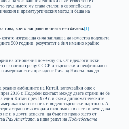
олоса на тогавашния елински свят. Известен е с
йто труд името му става еталон в европейската
тическия и драматургическия метод и баща на
ха това, което направи войната неизбежна.
[1]
 когато изгряваща сила заплашва да измества водещата,
едните 500 години, резултатът е бил именно крайно
ория на отношения помежду си. От идеологически
през съюзници срещу СССР и търговски и неофициален
 на американския президент Ричард Никсън чак до
а реално амбициите на Китай, започвайки още с
рез 2016 г. Подобен контакт между двете страни не бе
н
а един Китай през 1979 г. и скъса дипломатическите
на американски съюзник и водещ търговски партньор.
А
зерия страна във втората икономика в света и вече дава
 не и в други аспекти, да бъде по право заето от
тва
Pax Americana
, а идва редът на
Поднебесната