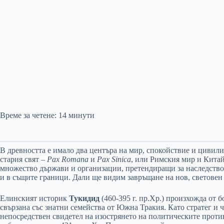
Време за четене:
14
минути
В древността е имало два центъра на мир, спокойствие и цивили
стария свят –
Pax Romana
и
Pax Sinica
, или Римския мир и Кита
множество държави и организации, претендиращи за наследство
и в същите граници. Дали ще видим завръщане на нов, световен
Елинският историк
Тукидид
(460-395 г. пр.Хр.) произхожда от 
свързана със знатни семейства от Южна Тракия. Като стратег и 
непосредствен свидетел на изострянето на политическите проти