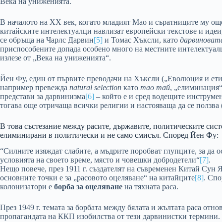
Века на униженията.
В началото на XX век, когато младият Мао и съратниците му още
китайските интелектуалци навлизат европейски текстове и идеи
се обръща на Чарлс Дарвин
[5]
и Томас Хъксли, като
дарвиновата
приспособените допада особено много на местните интелектуалц
излезе от „Века на униженията“.
Йен Фу, един от първите преводачи на Хъксли („Еволюция и ети
например превежда
natural selection
като
тао тай
, „елиминация“
представи за дарвинизма
[6]
– който е и сред водещите инструме
тогава още отричаща всички религии и настояваща да се ползва 
В това състезание между расите, държавите, политическите сист
елиминирани в политически и не само смисъл. Според Йен Фу:
“Силните изяждат слабите, а мъдрите поробват глупците, за да 
условията на своето време, място и човешки добродетели“
[7]
.
Нещо повече, през 1911 г. създателят на съвременен Китай Сун Я
основните точки е за „расовото оцеляване“ на китайците
[8]
. Сп
колонизатори е
борба за оцеляване
на тяхната раса.
През 1949 г. темата за борбата между бялата и жълтата раса отно
пропагандата на ККП изобилства от тези дарвинистки термини.