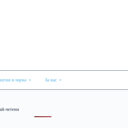
логии и наука
За нас
ай-четени