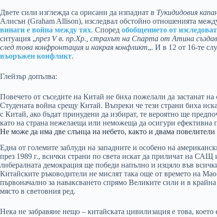
Двете сили изглежда са орисани да изпаднат в
Тукидидовия капа
Алисън (Graham Allison), изследвал обстойно отношенията меж
винаги е война между тях
. Според
обобщението от изследоват
ситуация „
през V в. пр.Хр., страхът на Спарта от Атина създав
след това конфронтация и накрая конфликт
„. И в 12 от 16-те с
въоръжен конфликт
.
Глейзър допълва:
Повечето от съседите на Китай не биха пожелали да застанат на
Студената война срещу Китай. Въпреки че тези страни биха ис
с Китай, ако бъдат принудени да избират, те вероятно ще предпо
като на страна нежелаеща или неможеща да осигури ефективна 
Не може да има две слънца на небето, както и двама повелители 
Една от големите заблуди на западните и особено на американск
през 1989 г., всички страни по света искат да приличат на САЩ 
либералната демокрация ще победи напълно и изцяло във всич
Китайските ръководители не мислят така още от времето на Ма
първоначално за наваксването спрямо Великите сили и в крайна 
място в световния ред.
Нека не забравяне нещо – китайската цивилизация е това, което