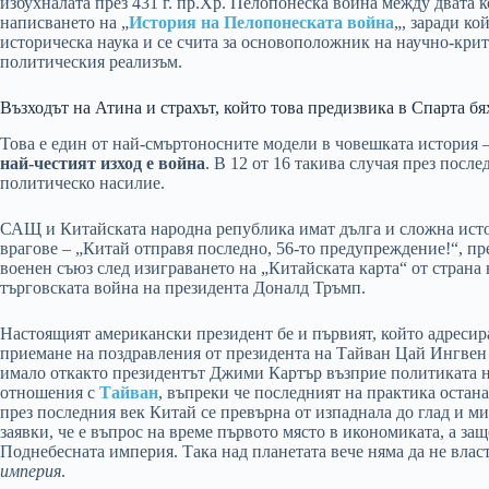
избухналата през 431 г. пр.Хр. Пелопонеска война между двата к
написването на „
История на Пелопонеската война
„, заради ко
историческа наука и се счита за основоположник на научно-кри
политическия реализъм.
Възходът на Атина и страхът, който това предизвика в Спарта бя
Това е един от най-смъртоносните модели в човешката история –
най-честият изход е война
. В 12 от 16 такива случая през посл
политическо насилие.
САЩ и Китайската народна република имат дълга и сложна ист
врагове – „Китай отправя последно, 56-то предупреждение!“, 
военен съюз след изиграването на „Китайската карта“ от страна
търговската война на президента Доналд Тръмп.
Настоящият американски президент бе и първият, който адресир
приемане на поздравления от президента на Тайван Цай Ингвен п
имало откакто президентът Джими Картър възприе политиката 
отношения с
Тайван
, въпреки че последният на практика оста
през последния век Китай се превърна от изпаднала до глад и ми
заявки, че е въпрос на време първото място в икономиката, а защо
Поднебесната империя. Така над планетата вече няма да не влас
империя
.