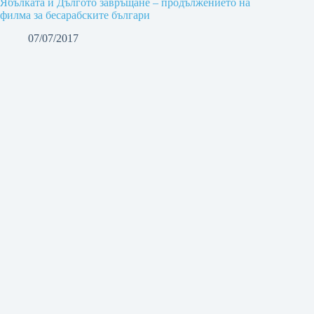
Ябълката и Дългото завръщане – продължението на
филма за бесарабските българи
07/07/2017