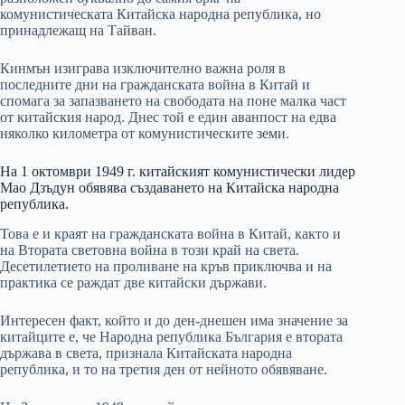
комунистическата Китайска народна република, но
принадлежащ на Тайван.
Кинмън изиграва изключително важна роля в
последните дни на гражданската война в Китай и
спомага за запазването на свободата на поне малка част
от китайския народ. Днес той е един аванпост на едва
няколко километра от комунистическите земи.
На 1 октомври 1949 г. китайският комунистически лидер
Мао Дзъдун обявява създаването на Китайска народна
република.
Това е и краят на гражданската война в Китай, както и
на Втората световна война в този край на света.
Десетилетието на проливане на кръв приключва и на
практика се раждат две китайски държави.
Интересен факт, който и до ден-днешен има значение за
китайците е, че Народна република България е втората
държава в света, признала Китайската народна
република, и то на третия ден от нейното обявяване.