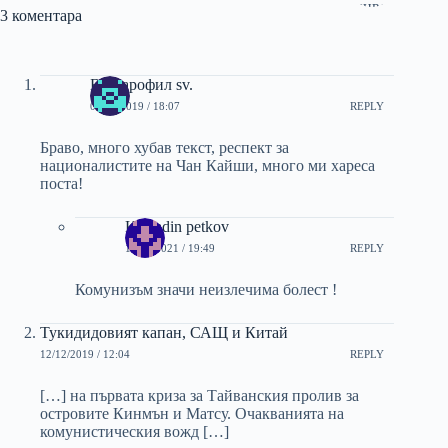
3 коментара
Българофил sv.
06/02/2019 / 18:07
REPLY
Браво, много хубав текст, респект за
националистите на Чан Кайши, много ми хареса
поста!
Kostadin petkov
13/04/2021 / 19:49
REPLY
Комунизъм значи неизлечима болест !
Тукидидовият капан, САЩ и Китай
12/12/2019 / 12:04
REPLY
[…] на първата криза за Тайванския пролив за
островите Кинмън и Матсу. Очакванията на
комунистическия вожд […]