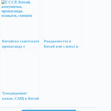
Китай
Китайско-съветската
Раждаемостта в
пропаганда е
Китай или слонът в
буквално щастливи
стаята, за който
гей двойки
никой не говори
Тукидидовият
капан, САЩ и Китай