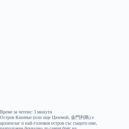
Време за четене:
3
минути
Остров Кинмън (или още Цюемой, 金門列島) е
архипелаг и най-големия остров със същото име,
разположен буквално до самия бряг на