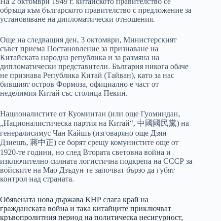
На 2 октомври 1949 г. китайското правителство се
обръща към българското правителство с предложение за
установяване на дипломатически отношения.
Още на следващия ден, 3 октомври, Министерският
съвет приема Постановление за признаване на
Китайската народна република и за размяна на
дипломатически представители. България никога обаче
не признава Република Китай (Тайван), като за нас
бившият остров Формоза, официално е част от
неделимия Китай със столица Пекин.
Националистите от Куоминтан (или още Гуоминдан,
„Националистическа партия на Китай“, 中國國民黨) на
генералисимус Чан Кайшъ (изговаряно още Дзян
Дзиешъ, 蔣中正) се борят срещу комунистите още от
1920-те години, но след Втората световна война и
изключително силната логистична подкрепа на СССР за
войските на Мао Дзъдун те започват бързо да губят
контрол над страната.
Обявената нова държава КНР слага край на
гражданската война и така китайците приключват
кръвопролитния период на политическа несигурност,