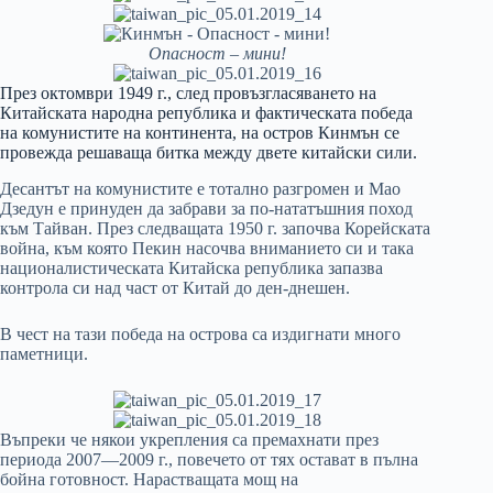
Опасност – мини!
През октомври 1949 г., след провъзгласяването на
Китайската народна република и фактическата победа
на комунистите на континента, на остров Кинмън се
провежда решаваща битка между двете китайски сили.
Десантът на комунистите е тотално разгромен и Мао
Дзедун е принуден да забрави за по-нататъшния поход
към Тайван. През следващата 1950 г. започва Корейската
война, към която Пекин насочва вниманието си и така
националистическата Китайска република запазва
контрола си над част от Китай до ден-днешен.
В чест на тази победа на острова са издигнати много
паметници.
Въпреки че някои укрепления са премахнати през
периода 2007—2009 г., повечето от тях остават в пълна
бойна готовност. Нарастващата мощ на