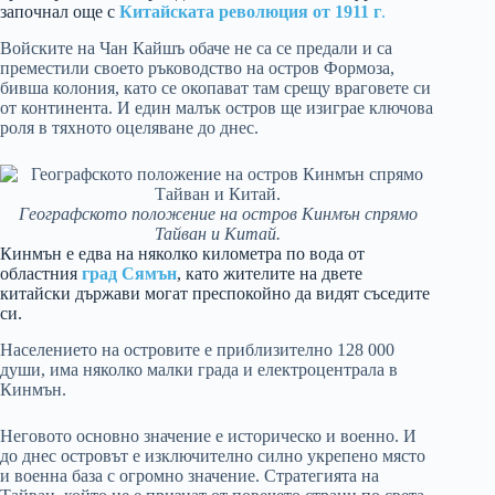
започнал още с
Китайската революция от 1911 г
.
Войските на Чан Кайшъ обаче не са се предали и са
преместили своето ръководство на остров Формоза,
бивша колония, като се окопават там срещу враговете си
от континента. И един малък остров ще изиграе ключова
роля в тяхното оцеляване до днес.
Географското положение на остров Кинмън спрямо
Тайван и Китай.
Кинмън е едва на няколко километра по вода от
областния
град Сямън
, като жителите на двете
китайски държави могат преспокойно да видят съседите
си.
Населението на островите е приблизително 128 000
души, има няколко малки града и електроцентрала в
Кинмън.
Неговото основно значение е историческо и военно. И
до днес островът е изключително силно укрепено място
и военна база с огромно значение. Стратегията на