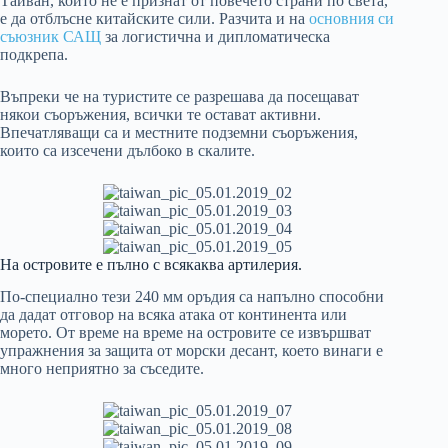
Тайван, който не е признат от повечето страни по света,
е да отблъсне китайските сили. Разчита и на
основния си
съюзник САЩ
за логистична и дипломатическа
подкрепа.
Въпреки че на туристите се разрешава да посещават
някои съоръжения, всички те остават активни.
Впечатляващи са и местните подземни съоръжения,
които са изсечени дълбоко в скалите.
На островите е пълно с всякаква артилерия.
По-специално тези 240 мм оръдия са напълно способни
да дадат отговор на всяка атака от континента или
морето. От време на време на островите се извършват
упражнения за защита от морски десант, което винаги е
много неприятно за съседите.