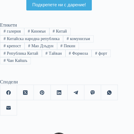
Подкрепете ни с дарение!
Етикети
#
галерия
#
Кинмън
#
Китай
#
Китайска народна република
#
комунизъм
#
крепост
#
Мао Дзъдун
#
Пекин
#
Република Китай
#
Тайван
#
Формоза
#
форт
#
Чан Кайшъ
Сподели