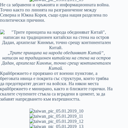
Не са забравени и оръжията и информационната война.
Точно както по линията на разграничение между
Северна и Южна Корея, също една нация разделена по
политически причини.
„Трите принципа на народа обединяват Китай“,
написан на традиционен китайски на стена на остров
Дадан, архипелаг Кинмън, точно срещу континентален
Китай.
Крайбрежието е прорязано от военни пунктове, а
бреговата ивица е покрита със структури, които трябва
да предотвратят десант на войски. На някои места
крайбрежието е минирано, както и близките горички. На
скалите счупените стъкла са вградени в цимент, за да
забавят напредването към вътрешността.