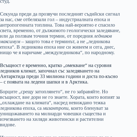
студ.
Секунда преди да прозвучи последният съдийски сигнал
за нас, сме отбелязали гол – индустриалната епоха и
антропогенната топлина. Това най-вероятно е спасило
света, временно, от дължимото геологически заледяване,
или да ползвам точния термин, от поредния
ледников
максимум
– защото това е терминът, а не „ледникова
епоха“. В ледникова епоха ние си живеем и сега, днес,
нищо че я наричаме „междуледникова“, по народному.
Всъщност е временно, кратко „омекване“ на суровия
ледников климат, започнал със заледяването на
Антарктида преди 33 милиона години и доста по-късно
– с появата на ледени шапки и в Арктика.
Борците „срещу затоплянето“, не го забравяйте. Но
всъщност, вие дори не го знаете. Хората, които вопият за
„охлаждане на климата“, насред невиждано тежка
ледникова епоха, са
мизантропи
, които бленуват за
унищожаването на милиарди човешки същества и
изчезването на хиляди животински и растителни
видове.