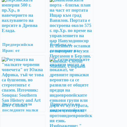
Предперсийски
Борбата за
Иран: от
разкриване на
изобретяването на
първия автор в света
земеделието до
настъплението на
арийците
Кога сме изяли
Приказката на
последните малки
индоевропейските
червени човечета?
предци