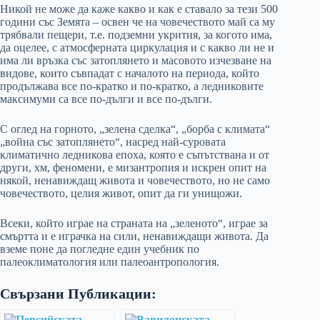
Никой не може да каже какво и как е ставало за тези 500
години със Земята – освен че на човечеството май са му
трябвали пещери, т.е. подземни укрития, за когото има,
да оцелее, с атмосферната циркулация и с какво ли не и
има ли връзка със затоплянето и масовото изчезване на
видове, които съвпадат с началото на периода, който
продължава все по-кратко и по-кратко, а ледниковите
максимуми са все по-дълги и все по-дълги.
С оглед на горното, „зелена сделка“, „борба с климата“
„война със затоплянето“, насред най-суровата
климатично ледникова епоха, която е съпътствана и от
други, хм, феномени, е мизантропия и искрен опит на
някой, ненавиждащ живота и човечеството, но не само
човечеството, целия живот, опит да ги унищожи.
Всеки, който играе на страната на „зеленото“, играе за
смъртта и е играчка на сили, ненавиждащи живота. Да
вземе поне да погледне един учебник по
палеоклиматология или палеоантропология.
Свързани Публикации: