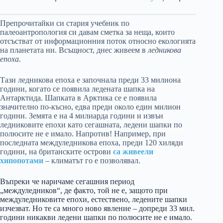
Препрочитайки си стария учебник по
палеоантропология си давам сметка за неща, които
отсъстват от информационния поток относно екологията
на планетата ни. Всъщност, днес живеем в
ледникова
епоха
.
Тази ледникова епоха е започнала преди 33 милиона
години, когато се появила ледената шапка на
Антарктида. Шапката в Арктика се е появила
значително по-късно, едва преди около един милион
години. Земята е на 4 милиарда години и извън
ледниковите епохи като сегашната, ледени шапки по
полюсите не е имало. Напротив! Например, при
последната междуледникова епоха, преди 120 хиляди
години, на британските острови
са живеели
хипопотами
– климатът го е позволявал.
Въпреки че наричаме сегашния период
„междуледников“, де факто, той не е, защото при
междуледниковите епохи, естествено, ледените шапки
изчезват. Но те са много ново явление – допреди 33 мил.
години никакви ледени шапки по полюсите не е имало.