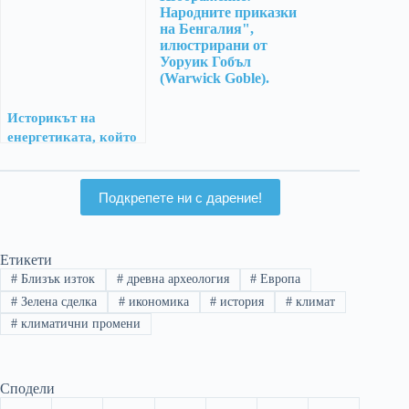
Историкът на
енергетиката, който
твърди, че бързата
декарбонизация е
фантазия
Подкрепете ни с дарение!
Етикети
#
Близък изток
#
древна археология
#
Европа
#
Зелена сделка
#
икономика
#
история
#
климат
#
климатични промени
Сподели