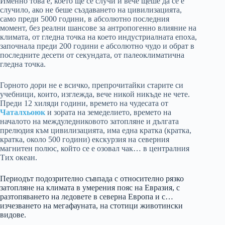
Именно това е, което ще се случи и вече щеше да се е
случило, ако не беше създаването на цивилизацията,
само преди 5000 години, в абсолютно последния
момент, без реални шансове за антропогенно влияние на
климата, от гледна точка на което индустриалната епоха,
започнала преди 200 години е абсолютно чудо и обрат в
последните десети от секундата, от палеоклиматична
гледна точка.
Горното дори не е всичко, препрочитайки старите си
учебници, които, изглежда, вече никой никъде не чете.
Преди 12 хиляди години, времето на чудесата от
Чаталхьоюк
и зората на земеделието, времето на
началото на междуледниковото затопляне и дългата
прелюдия към цивилизацията, има една кратка (кратка,
кратка, около 500 години) екскурзия на северния
магнитен полюс, който се е озовал чак… в централния
Тих океан.
Периодът подозрително съвпада с относително рязко
затопляне на климата в умерения пояс на Евразия, с
разтопяването на ледовете в северна Европа и с…
изчезването на мегафауната, на стотици животински
видове.