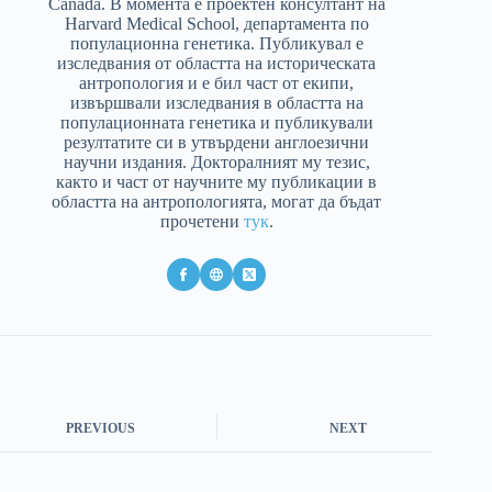
Canada. В момента е проектен консултант на
Harvard Medical School, департамента по
популационна генетика. Публикувал е
изследвания от областта на историческата
антропология и e бил част от екипи,
извършвали изследвания в областта на
популационната генетика и публикували
резултатите си в утвърдени англоезични
научни издания. Докторалният му тезис,
както и част от научните му публикации в
областта на антропологията, могат да бъдат
прочетени
тук
.
PREVIOUS
NEXT