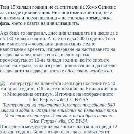
Тези 15 хиляди години не са стигнали на Хомо Сапиенс
да създаде цивилизация. Не е опитомил животни, не е
опитомил и посял пшеница – не е влязъл в земеделска
фаза, което е базата на цивилизацията.
Ако беше го направил, днес цивилизацията ни щеше да е
на 130 хиляди години. А тя е на едва 5000 години. Това
ми е мисълта – човешката цивилизация е едно
надбягване с времето, изпреварване на настъпването на
следващата ледникова епоха, в един кратък
промеждутък от 10-на хиляди години, който епохите
дават на хората, за да изградят цивилизация и да победят
следващото заледяване, което е
абсолютно неизбежно
.
Температура на планетата Земя през последните 540
милиона години. Обърнете внимание на Емианския пик и
Миоценския оптимум. Източник на изображението:
Glen Fergus / wiki, CC BY-SA
Последната междуледникова епоха е настъпила преди 12
хиляди години. Било е втори шанс да се измъкнем от