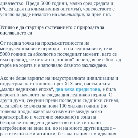
дивачество. Преди 5000 години, малко сред средата и
(*след края на климатичния оптимум), човечеството е
успяло да даде началото на
цивилизация
, за пръв път.
Успяло е да стартира състезанието с природата за
оцеляването си.
От гледна точка на продължителността на
междуледниковите периоди – и на ледниковите, тези
5000 години са абсолютно последният момент., като се
има предвид, че пикът на „топлия“ период вече е бил зад
гърба на хората и е започвало бавното захлаждане.
Ако не беше взривът на индустриалната цивилизация и
индустриалната топлина през XIX век, настъпилата
„малка ледникова епоха“,
два века преди това
, е била
вероятно началото на следващия ледников период. С
други думи, секунди преди последния съдийски сигнал,
след който се влиза за нови 130 хиляди години (по
толкова продължават максимумите между всяко
краткотрайно и частично омекване) в зона на
безпросветно ледено дивачество и почти пълно
изтребление на вида ни, но и на много други видове –
растителни и животински, без адаптация към идващия