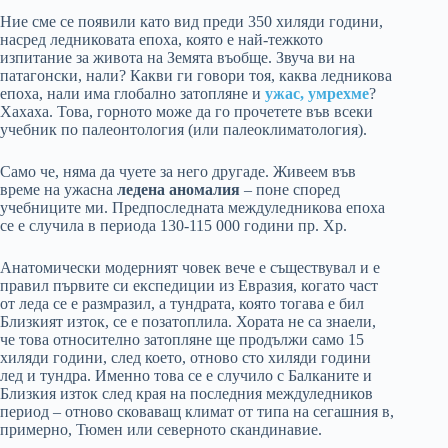
Ние сме се появили като вид преди 350 хиляди години,
насред ледниковата епоха, която е най-тежкото
изпитание за живота на Земята въобще. Звуча ви на
патагонски, нали? Какви ги говори тоя, каква ледникова
епоха, нали има глобално затопляне и
ужас, умрехме
?
Хахаха. Това, горното може да го прочетете във всеки
учебник по палеонтология (или палеоклиматология).
Само че, няма да чуете за него другаде. Живеем във
време на ужасна
ледена аномалия
– поне според
учебниците ми. Предпоследната междуледникова епоха
се е случила в периода 130-115 000 години пр. Хр.
Анатомически модерният човек вече е съществувал и е
правил първите си експедиции из Евразия, когато част
от леда се е размразил, а тундрата, която тогава е бил
Близкият изток, се е позатоплила. Хората не са знаели,
че това относително затопляне ще продължи само 15
хиляди години, след което, отново сто хиляди години
лед и тундра. Именно това се е случило с Балканите и
Близкия изток след края на последния междуледников
период – отново сковаващ климат от типа на сегашния в,
примерно, Тюмен или северното скандинавие.