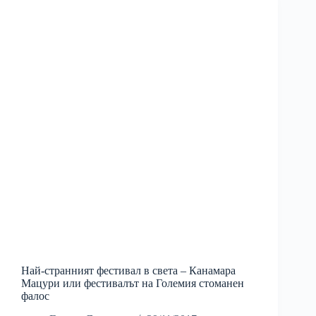
Най-странният фестивал в света – Канамара
Мацури или фестивалът на Големия стоманен
фалос