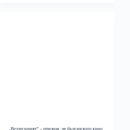
„Вездесъщият“ – признак, че българското кино