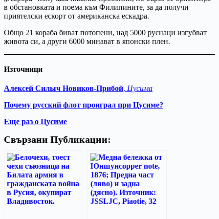
в обстановката и поема към Филипините, за да получи
приятелски ескорт от американска ескадра.
Общо 21 кораба биват потопени, над 5000 руснаци изгубват
живота си, а други 6000 минават в японски плен.
Източници
Алексей Силыч
Новиков-Прибой
,
Цусима
Почему русский флот проиграл при Цусиме?
Еще раз о Цусиме
Свързани Публикации: