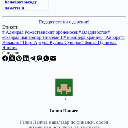
Коловрат между
паметта и
подмяната: как
митът се превърна в
Подкрепете ни с дарение!
оръжие
Етикети
#
Адмирал Рожественски
#
броненосец
#
Владивосток
#
ескадра
#
император Николай II
#
крайцер
#
крайцер "Аврора"
#
Наварин
#
Порт Артур
#
Русия
#
Суворов
#
флот
#
Цушима
#
Япония
Сподели
Галин Панчев
Галин Панчев е акалавър по финанси, с хоби
интерес към историята и политиката.