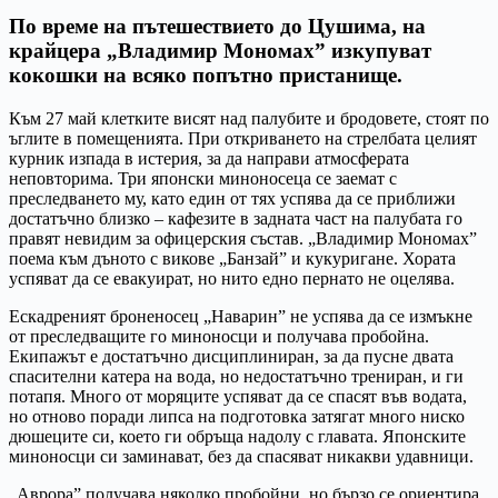
По време на пътешествието до Цушима, на
крайцера „Владимир Мономах” изкупуват
кокошки на всяко попътно пристанище.
Към 27 май клетките висят над палубите и бродовете, стоят по
ъглите в помещенията. При откриването на стрелбата целият
курник изпада в истерия, за да направи атмосферата
неповторима. Три японски миноносеца се заемат с
преследването му, като един от тях успява да се приближи
достатъчно близко – кафезите в задната част на палубата го
правят невидим за офицерския състав. „Владимир Мономах”
поема към дъното с викове „Банзай” и кукуригане. Хората
успяват да се евакуират, но нито едно пернато не оцелява.
Ескадреният броненосец „Наварин” не успява да се измъкне
от преследващите го миноносци и получава пробойна.
Екипажът е достатъчно дисциплиниран, за да пусне двата
спасителни катера на вода, но недостатъчно трениран, и ги
потапя. Много от моряците успяват да се спасят във водата,
но отново поради липса на подготовка затягат много ниско
дюшеците си, което ги обръща надолу с главата. Японските
миноносци си заминават, без да спасяват никакви удавници.
„Аврора” получава няколко пробойни, но бързо се ориентира