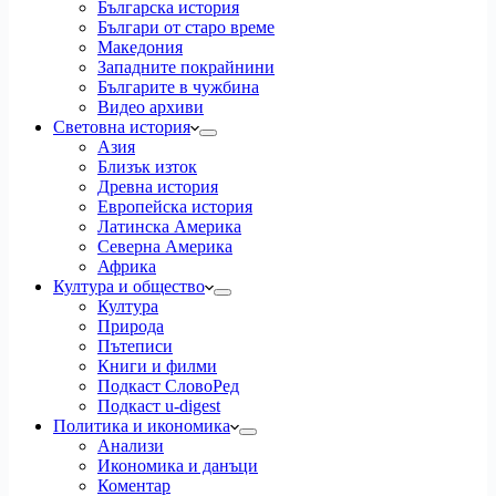
Българска история
Българи от старо време
Македония
Западните покрайнини
Българите в чужбина
Видео архиви
Световна история
Азия
Близък изток
Древна история
Европейска история
Латинска Америка
Северна Америка
Африка
Култура и общество
Култура
Природа
Пътеписи
Книги и филми
Подкаст СловоРед
Подкаст u-digest
Политика и икономика
Анализи
Икономика и данъци
Коментар