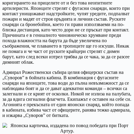
коригирането на прицелите от и без това неопитните
артилеристи. Японците стрелят с фугасни снаряди, които при
контакт унищожават надстройките, чупят уредите, подпалват
пожари и мадят от строя оръдията и личния състав. Руските
снаряди са бронебойни, което ги прави използваеми на по-
близка дистанция, като често дори не се пръскат при контакт.
Причината е в гениалното чиновническо хрумване преди
похода влажността на барута да бъде увеличена по
съображения, че плаването в тропиците ще го изсуши. Никак
не помага и че част от руските крайцери стрелят с димен
барут, като след всеки изтрел трябва да се чака, за да се разсее
димният облак.
Адмирал Рожественски събира целия офицерски състав на
„Суворов” в бойната кабина. В комбинация с фугасните
снаряди на японците, това води до пълна невъзможност да се
наблюдава боят и да се дават адекватни команди – всички са
залегнали и се крият от осколки. Никой не излиза на палубата,
за да вдига сигнални флагчета. Екипажът е оставен на себе си.
Агонията е прекъсната от един японски снаряд, който попада
в кабината, избива част от офицерите, ранява тежко адмирала,
и изкарва „Суворов” от битката.