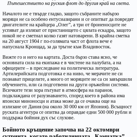
Пътешествието на руския флот до другия край на света.
Началото не е твърде гладко, защото събраните набързо
моряци не са особено ентусиазирани и се опитват да повредят
двигателите на крайцера „Олег”, а три от броненосците не
успяват да излязат от пристанището с цялата ескадра, защото
никой не е сметнал колко газят натоварени. В крайна сметка
на 20 август 1904 г по-голямата част от флота вече е
напуснала Кронщад, за да тръгне към Владивосток.
Вижте го и него на картата. Доста бързо става ясно, че
основната сила на екипажа е в чистене на палубата, а на
офицерите – в преследване на политическа литература.
Артилерийската подготовка е на ниво, че мерачите не си
познават прицелите, а много от моряците не са си завършили
обучението, или са подготвени на други оръжейни системи.
Всичките тези хора пътуват в атмосфера на параноя,
подклаждана от разузнаването, според което в района има
японски миноносци и атака може да се очаква още на
излизане от Дания (на около 30 000 км от Япония). Всъщност
руската агентура се опитва да оправдае едни 500 000 рубли и
поддържа бойния дух със слухове.
Бойното кръщение започва на 22 октомври
сутринта, когато работилницата „Камчатка”