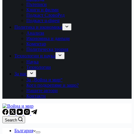
Пътеписи
Книги и филми
Подкаст СловоРед
Подкаст u-digest
Политика и икономика
Анализи
Икономика и данъци
Коментар
Политическа теория
Технологии и наука
Наука
Технологии
За нас
За „Война и мир“
Кого подкрепяме и защо?
Нашите автори
Контакти
Search
България