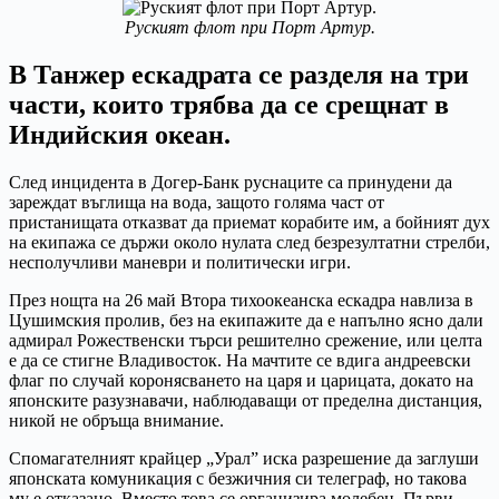
Руският флот при Порт Артур.
В Танжер ескадрата се разделя на три
части, които трябва да се срещнат в
Индийския океан.
След инцидента в Догер-Банк руснаците са принудени да
зареждат въглища на вода, защото голяма част от
пристанищата отказват да приемат корабите им, а бойният дух
на екипажа се държи около нулата след безрезултатни стрелби,
несполучливи маневри и политически игри.
През нощта на 26 май Втора тихоокеанска ескадра навлиза в
Цушимския пролив, без на екипажите да е напълно ясно дали
адмирал Рожественски търси решително срежение, или целта
е да се стигне Владивосток. На мачтите се вдига андреевски
флаг по случай коронясването на царя и царицата, докато на
японските разузнавачи, наблюдаващи от пределна дистанция,
никой не обръща внимание.
Спомагателният крайцер „Урал” иска разрешение да заглуши
японската комуникация с безжичния си телеграф, но такова
му е отказано. Вместо това се организира молебен. Първи