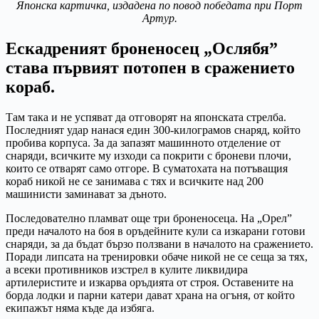
Японска картичка, издадена по повод победата при Порт
Артур.
Ескадреният броненосец „Ослябя”
става първият потопен в сражението
кораб.
Там така и не успяват да отговорят на японската стрелба.
Последният удар нанася един 300-килограмов снаряд, който
пробива корпуса. За да запазят машинното отделение от
снаряди, всичките му изходи са покрити с броневи плочи,
които се отварят само отгоре. В суматохата на потъващия
кораб никой не се занимава с тях и всичките над 200
машинисти заминават за дъното.
Последователно пламват още три броненосеца. На „Орел”
преди началото на боя в оръдейните кули са изкарани готови
снаряди, за да бъдат бързо ползвани в началото на сражението.
Поради липсата на тренировки обаче никой не се сеща за тях,
а всеки противников изстрел в кулите ликвидира
артилеристите и изкарва оръдията от строя. Оставените на
борда лодки и парни катери дават храна на огъня, от който
екипажът няма къде да избяга.