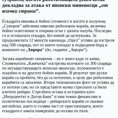
докладва за атака от японски миноносци „
от
всички страни
”.
Ескадрата минава в бойна готовност и когато в полунощ
„Суворов” забелязва няколко риболовни кораба, включва
бойно осветление и открива огън с цялата палуба. Последва
го и останалата ескадра, без никой да целеуказва. За
продължилата 12 минути канонада „Орел” успява да изстреля
над 500 снаряда, пет от които попадат в подводния борд и
комините на „
Аврора
” (
да, същата „Аврора
”).
Загива корабният свещеник – не е знаел къде се качва.
Споменатата „Камчатка” изстрелва всичките си 300 снаряда
по несъществуващите японски миносци, положението е
подобно и на другите бойни кораби. В резултат три руски
кораба са пробити, без да са потопени, и цели две риболовни
корабчета са запалени. Втори тихоокеански флот не успява да
се потопи сам, но си представете колко стреснати са били
клетите рибари. Стрелбата остава в историята като
„Инцидентът в Догер-Банк” и има тежки финансови и
политически последици – рибарските кораби се оказват
английски, както и голяма част от пристанищата, които
ескадрата е имала намерение да ползва по пътя.