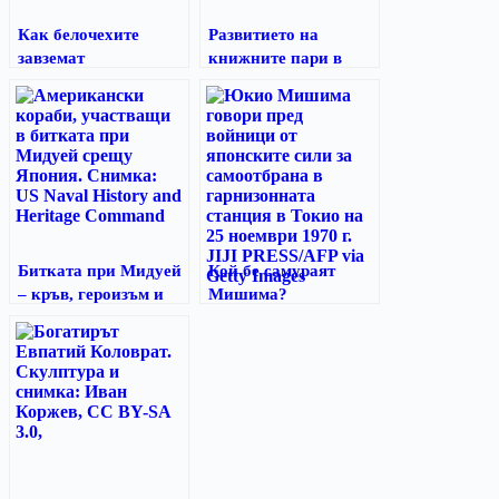
Как белочехите
Развитието на
завземат
книжните пари в
Владивосток през
късния имперски
1918 г.
Китай
Битката при Мидуей
Кой бе самураят
– кръв, героизъм и
Мишима?
желязо