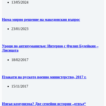
13/05/2024
Няма мирно решение на македонския въпрос
23/01/2023
Уроци по антихуманизъм: Интервю с Филип Будейкин –
Лисицата
18/02/2017
Плакати на руското военно министерство, 2017 г.
15/11/2017
Извън комунизма? Две семейни истории „отвъд“