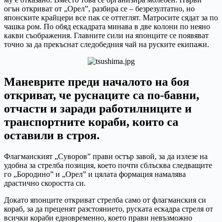
огън откриват от „Орел”, разбира се – безрезултатно, но
японските крайцери все пак се оттеглят. Матросите сядат за по
чашка ром. По обяд ескадрата минава в две колони по неяно
какви съображения. Главните сили на японците се появяват
точно за да прекъснат следобедния чай на руските екипажи.
Маневрите преди началото на боя
откриват, че руснаците са по-бавни,
отчасти и заради работилниците и
транспортните кораби, които са
оставили в строя.
Флагманският „Суворов” прави остър завой, за да излезе на
удобна за стрелба позиция, което почти сблъсква следващите
го „Бородино” и „Орел” и цялата формация намалява
драстично скоростта си.
Докато японците откриват стрелба само от флагманския си
кораб, за да преценят разстоянието, руската ескадра стреля от
всички кораби едновременно, което прави невъзможно