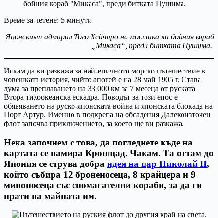
Време за четене:
5
минути
Японският адмирал Того Хейчаро на мостика на бойния кораб
„Микаса“, преди битката Цушима.
Искам да ви разкажа за най-епичното морско пътешествие в
човешката история, чийто апогей е на 28 май 1905 г. Става
дума за преплаването на 33 000 км за 7 месеца от руската
Втора тихоокеанска ескадра. Поводът за този епос е
обявяването на руско-японската война и японската блокада на
Порт Артур. Именно в подкрепа на обсадения Далекоизточен
флот започва приключението, за което ще ви разкажа.
Нека започнем с това, да погледнете къде на
картата се намира Кронщад. Чакам. Та оттам до
Япония се струва добра
идея на цар Николай II
,
който събира 12 броненосеца, 8 крайцера и 9
миноносеца със спомагателни кораби, за да ги
прати на майната им.