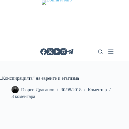
Skip
to
content
„Конспирацията“ на евреите и етатизма
Георги Драганов
30/08/2018
Коментар
3 коментара