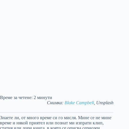
Време за четене:
2
минути
Снимка:
Blake Campbell
, Unsplash
Знаете ли, от много време си го мисля. Мине се не мине
време и някой приятел или познат ми изпрати клип,
статия или дори книга, в която се описва сериозен