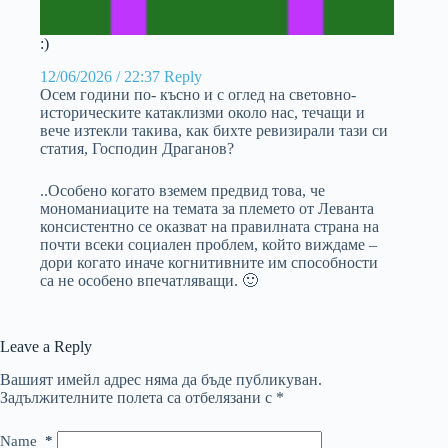
:)
12/06/2026 / 22:37
Reply
Осем години по- късно и с оглед на световно-
историческите катаклизми около нас, течащи и
вече изтекли такива, как бихте ревизирали тази си
статия, Господин Драганов?
..Особено когато вземем предвид това, че
мономаниаците на темата за племето от Леванта
консистентно се оказват на правилната страна на
почти всеки социален проблем, който виждаме –
дори когато иначе когнитивните им способности
са не особено впечатляващи. 🙂
Leave a Reply
Вашият имейл адрес няма да бъде публикуван.
Задължителните полета са отбелязани с
*
Name
*