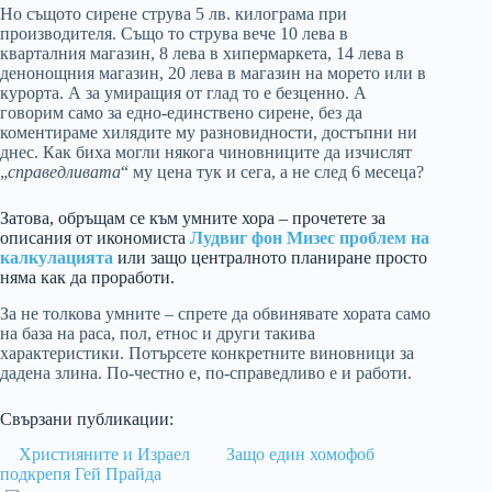
Но същото сирене струва 5 лв. килограма при
производителя. Също то струва вече 10 лева в
кварталния магазин, 8 лева в хипермаркета, 14 лева в
денонощния магазин, 20 лева в магазин на морето или в
курорта. А за умиращия от глад то е безценно. А
говорим само за едно-единствено сирене, без да
коментираме хилядите му разновидности, достъпни ни
днес. Как биха могли някога чиновниците да изчислят
„
справедливата
“ му цена тук и сега, а не след 6 месеца?
Затова, обръщам се към умните хора – прочетете за
описания от икономиста
Лудвиг фон Мизес
проблем на
калкулацията
или защо централното планиране просто
няма как да проработи.
За не толкова умните – спрете да обвинявате хората само
на база на раса, пол, етнос и други такива
характеристики. Потърсете конкретните виновници за
дадена злина. По-честно е, по-справедливо е и работи.
Свързани публикации:
Християните и Израел
Защо един хомофоб
подкрепя Гей Прайда