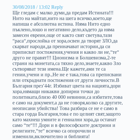
30/08/2018 / 13:02
Reply
Ще гледам с малко думи,да предам Истината!!!
Нито на майтап,нито на шега всичко,което,ще
напиша е абсолютна истина. Няма Нито едно
пъклено,лошо и негативно дело,където да няма
замесен евреин,още от както свят светува,тази
“раса“,прослойка от хора,освен да творят ЗЛО,да
скарват народи,да преиначават истории,да си
приписват постижения,учения и какво ли не,“те“
друго не правят!!! Ционизма и Болшевизма,2-те
страни на монетата,са тяхно дело,знаете,какво Зло
сътворяват тези имена.Ще кажете,ами те са
гении,учени и пр.,Не не е така,това са преписвани
или откраднати постижения от други личности.В
България през’44г. Избиват цвета на нацията,дори
хора,нямащи никакви допирни точки до
политиката,близо 40 000 невинни,са избитите,това
е само на документ,а да не говоря,колко са другите,
неописани убийства! Това разбира се не е само в
стара горда България,това е по целият свят,защото
като махнеш умните и гениални хора,да останат
само “те“!!! Дори и в философските доктрини и
религиите,“те“ всичко са опорочили и
изменили,включително и библията!