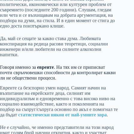
политически, икономически или културен проблем от
съвремието (последните 200 години). Слушам, гледам
или чета и се възхищавам на добрата аргументация, на
подбора на думи, на стила. И в един момент се стига до
едно доста поизтъркано клише.
Да, май се сещате за какво става дума. Любимата
конспирация на редица расови теоретици, социални
инженери и/или любители на силните алкохолни
напитки.
Говоря именно за
евреите
. На тях им се приписват
почти свръхчовешки способности да контролират какви
ли не обществени процеси.
Евреите са безспорно умен народ. Самият начин на
възпитание на еврейските деца, силният им
индивидуализъм и едновременно с това високо ниво на
социално взаимодействие, както и поколенията на
подбор на съпруг/съпруга основно по акъл е помогнал те
да бъдат
статистически някои от най-умните хора
.
Не е случайно, че именно представители на този народ
имат голям брой научни открития, както и участват