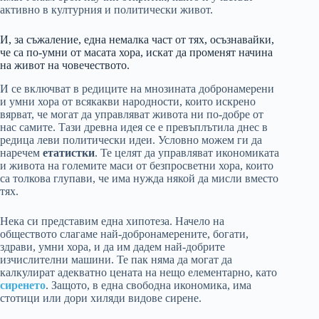
активно в културния и политически живот.
И, за съжаление, една немалка част от тях, осъзнавайки,
че са по-умни от масата хора, искат да променят начина
на живот на човечеството.
И се включват в редиците на мнозината добронамерени
и умни хора от всякакви народности, които искрено
вярват, че могат да управляват живота ни по-добре от
нас самите. Тази древна идея се е превъплътила днес в
редица леви политически идеи. Условно можем ги да
наречем
етатистки
. Те целят да управляват икономиката
и живота на големите маси от безпросветни хора, които
са толкова глупави, че има нужда някой да мисли вместо
тях.
Нека си представим една хипотеза. Начело на
обществото слагаме най-добронамерените, богати,
здрави, умни хора, и да им дадем най-добрите
изчислителни машини. Те пак няма да могат да
калкулират адекватно цената на нещо елементарно, като
сиренето
. Защото, в една свободна икономика, има
стотици или дори хиляди видове сирене.