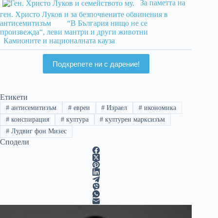
За паметта на
ген. Христо Луков и за безпочвените обвинения в
антисемитизъм
“В България нищо не се
произвежда“, леви мантри и други животни
Камионите и националната кауза
Подкрепете ни с дарение!
Етикети
#
антисемитизъм
#
евреи
#
Израел
#
икономика
#
конспирация
#
култура
#
културен марксизъм
#
Лудвиг фон Мизес
Сподели