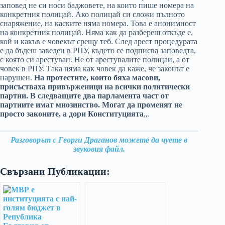
заповед не си носи баджовете, на които пише номера на
конкретния полицай. Ако полицай си сложи пълното
снаряжение, на каските няма номера. Това е анонимност
на конкретния полицай. Няма как да разбереш откъде е,
кой и какъв е човекът срещу теб. След арест процедурата
е да бъдеш заведен в РПУ, където се подписва заповедта,
с която си арестуван. Не от арестувалите полицаи, а от
човек в РПУ. Така няма как човек да каже, че законът е
нарушен.
На протестите, които бяха масови,
присъстваха привърженици на всички политически
партии. В следващите два парламента част от
партиите имат мнозинство. Могат да променят не
просто законите, а дори Конституцията
„.
Разговорът с Георги Драганов можете да чуете в
звуковия файл.
Свързани Публикации: