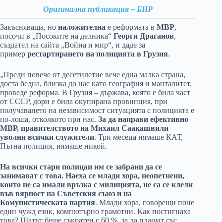
Оригинална публикация – БНР
Закъсняваща, но
наложителна
е реформата в
МВР
,
посочи в „Посоките на делника“
Георги Драганов
,
създател на сайта „Война и мир“, и даде за
пример
рестартирането на полицията в Грузия
.
„Преди повече от десетилетие вече една малка страна,
доста бедна, близка до нас като география и манталитет,
проведе реформа. В Грузия – държава, която е била част
от СССР, дори е била окупирана провинция, при
получаването на независимост ситуацията с полицията е
по-лоша, отколкото при нас.
За да направи ефективно
МВР, правителството на Михаил Саакашвили
уволни всички служители
. Три месеца нямаше КАТ,
Пътна полиция, нямаше никой.
На всички стари полицаи им се забрани да се
занимават с това. Наеха се млади хора, неопетнени,
които не са имали връзка с милицията, не са се клели
във вярност на Съветския съюз и на
Комунистическата партия
. Млади хора, говорещи поне
един чужд език, компютърно грамотни. Как постигнаха
това? Щатът беше съкратен с 60 %, за да плащат със