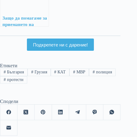
Защо да помагаме за
приемането на
Сърбия в ЕС?
Подкрепете ни с дарение!
Етикети
#
България
#
Грузия
#
КАТ
#
МВР
#
полиция
#
протести
Сподели