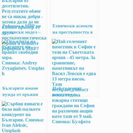
Реформа в МВР по
Eтнически аспекти
грузински модел –
на престъпността в
закъсняваща, но
България и
наложителна
Македония към 2002
г.
Българите имаме
Най-големият
нужда от оръжия
паметник в
столицата разделя
нацията