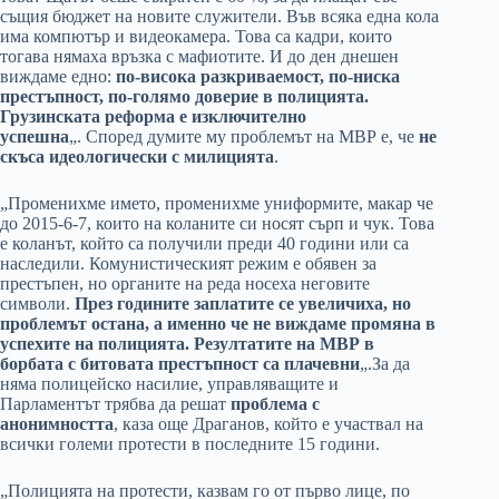
същия бюджет на новите служители. Във всяка една кола
има компютър и видеокамера. Това са кадри, които
тогава нямаха връзка с мафиотите. И до ден днешен
виждаме едно:
по-висока разкриваемост, по-ниска
престъпност, по-голямо доверие в полицията.
Грузинската реформа е изключително
успешна
„. Според думите му проблемът на МВР е, че
не
скъса идеологически с милицията
.
„Променихме името, променихме униформите, макар че
до 2015-6-7, които на коланите си носят сърп и чук. Това
е коланът, който са получили преди 40 години или са
наследили. Комунистическият режим е обявен за
престъпен, но органите на реда носеха неговите
символи.
През годините заплатите се увеличиха, но
проблемът остана, а именно че не виждаме промяна в
успехите на полицията. Резултатите на МВР в
борбата с битовата престъпност са плачевни
„.За да
няма полицейско насилие, управляващите и
Парламентът трябва да решат
проблема с
анонимността
, каза още Драганов, който е участвал на
всички големи протести в последните 15 години.
„Полицията на протести, казвам го от първо лице, по