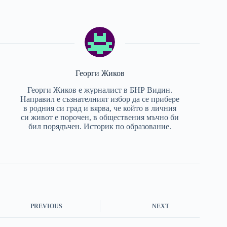
Георги Жиков
Георги Жиков е журналист в БНР Видин.
Направил е съзнателният избор да се прибере
в родния си град и вярва, че който в личния
си живот е порочен, в обществения мъчно би
бил порядъчен. Историк по образование.
PREVIOUS
NEXT