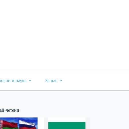
логии и наука
За нас
ай-четени