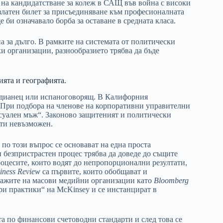
а на кандидатстване за колеж в САЩ във война с високи
златен билет за присъединяване към професионалната
би означавало борба за оставане в средната класа.
а за дълго. В рамките на системата от политически
и организации, разнообразието трябва да бъде
ията и географията.
индианец или испаноговорящ. В Калифорния
. При подбора на членове на корпоративни управителни
ексуален мъж“. Законово защитеният и политически
чти невъзможен.
по този въпрос се основават на една проста
и безпристрастен процес трябва да доведе до същите
оцесите, които водят до непропорционални резултати,
iness Review
са първите, които обобщават и
ортажите на масови медийни организации като
Bloomberg
бри практики“ на McKinsey и се инстанцират в
та по финансови счетоводни стандарти и след това се