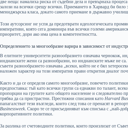
две неща: намалиха риска от съдебни дела и превърнаха процес
залози на всички срещу всички. Приемането в Харвард би било 
мениджърска класа, докато самото приемане в държавно училище 
Този аутсорсинг не успя да предотврати идеологическата промян
императиви, която сега доминира във всички големи американск
приоритет, дори ако има цена в компетентността.
Определението за многообразие варира в зависимост от индустр
В елитните университети разнообразието означава чернокож, 
индианските жени са разнообразни, но индианските мъже не са
съвети разнообразието означава „всеки, който не е бял хетерос
наложен характер на този императив прави открития диалог по
Както и да се определя самото многообразие, повечето политики 
предпоставка: тъй като всички групи са еднакви по талант, всек
пропорции на групите като общото население и следователно пр
трябва да са пристрастни. Престижни списания като
Harvard Bus
папагалстват тези възгледи, които след това се пренасят в реп
Businessweek
. Скоро те се присъединяват към списъка с „най-до
корпоративните политики.
За разлика от счетоводните политики, които произлизат от Съве