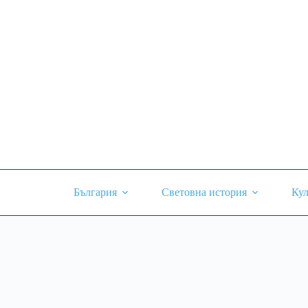
Skip
to
content
България
Световна история
Кул