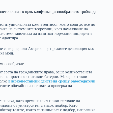
зието влизат в пряк конфликт, разнообразието трябва да
нституционалната компетентност, което води до все по-
зика на системните теоретици, чрез намаляване на
 системи започнаха да изпитват нормални инциденти
се адаптира.
т ще се върне, или Америка ще преживее деволюция към
ска мощ.
 многообразие
от ерата на гражданските права, беше количествената
щта на прости когнитивни батерии. Макар че някои
колко
високопоставени действия срещу работодатели
елите обичайно използват за проверка на
агираха, като преминаха от пряко тестване на
иплома от университет с висок подбор. Като
аботодателите, които се занимават с подбор, направиха