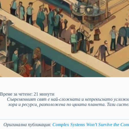
Време за четене:
21
минути
Съвременният свят е най-сложната и непрекъснато усложня
хора и ресурси, разположена по цялата планета. Тази сис
Оригинална публикация:
Complex Systems Won’t Survive the Comp