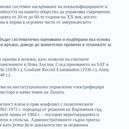
танови системно насърчаване на неквалифицираните и
собността на нашето общество да управлява съвременни
ията от 20-те до 60-те години на ХХ век, когато
на в норма в огромни части от американското
а бъдат систематично оценявани и подбирани въз основа
ки връзки, доведе до значителни промени в техниките за
в приема в колежи, като позволи на елитните
 пансионите в Нова Англия. След приемането на SAT в
 (1936 г.), Graduate Record Examination (1936 г.), Army
8 г.).
стема на институционално управление електрифицира
зистора и качва човек на Луната.
нтност влиза в пряк конфликт с политическите
961-1972 г. поредица от решения на Върховния съд,
ите права от 1964 г. – поставят меритокрацията и
рупи в сблъсък. Административните съдии приеха
е като
prima facie
доказателство за незаконна