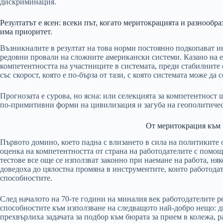
дискриминация.
Резултатът е ясен: всеки път, когато меритокрацията и разнообра
има приоритет.
Възникналите в резултат на това норми постоянно подкопават и
редовни провали на сложните американски системи. Казано на е
компетентността на участниците в системата, преди стабилните
със скорост, която е по-бърза от тази, с която системата може да 
Прогнозата е сурова, но ясна: или селекцията за компетентнос
по-примитивни форми на цивилизация и загуба на геополитиче
От меритокрация към
Първото домино, което падна с влизането в сила на политиките 
оценка на компетентността от страна на работодателите с помо
тестове все още се използват законно при наемане на работа, ня
доведоха до цялостна промяна в инструментите, които работодат
способностите.
След началото на 70-те години на миналия век работодателите ре
способностите към използване на следващото най-добро нещо: д
прехвърлиха задачата за подбор към бюрата за прием в колежа, р