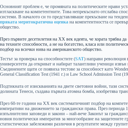
Основният проблем е, че промяната на политическите нрави ус
изтласкване на компетентните. Това непрекъснато отслабва спо
системи. В началото си то представляваше прекъсване на тенденц
пряката меритократична оценка
на компетентността се превър
общество.
През първите десетилетия на ХХ век идеята, че хората трябва д
на техните способности, а не на богатство, класа или политичес
подбор на всички нива на американското общество.
Тестът за проверка на способностите (
SAT
) направи революция 
университети да откриват и набират талантливи ученици извън
Съединените щати се появиха тестове за способност като Wonderlic
General Classification Test (1941 г.) и Law School Admission Test (194
Подтикната от изискванията на двете световни войни, тази си
долината Тенеси, създава първата атомна бомба, изобретява тран
През 60-те години на ХХ век систематичният подбор на компете
императиви на движението за граждански права. През периода 1
изпълнителни заповеди и закони – най-вече Законът за гражданск
новия политически императив за многообразие на защитените г
статистически забележими различия в резултатите между групит