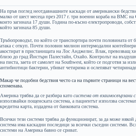
На пръв поглед неотдавнашните каскади от американски бедстви
малко от шест месеца през 2017 г. три военни кораба на ВМС на
които загинаха 17 души. Година по-късно електропроводи, собс
който загинаха 85 души.
Тръбопроводът, по който се транспортира почти половината от 
атака с откуп. Почти половин милион интермодални контейнери 
акостират в пристанищата на Лос Анджелис. Влак, превозващ х
близо до град Йистърн Палестайн, Охайо. Контролът на въздушн
на писта, заета от самолет на Southwest, който се подготвя за из
антибиотици бактерии, убиват четирима и ослепяват четиринад
Макар че подобни бедствия често са на първите страници на вес
споменава.
Америка трябва да се разбира като
система от взаимосвързани 
използвайки пощенската система, а пациентът използва системат
кредитна карта, издадена от банковата система.
Всички тези системи трябва да функционират, за да може някой 
система има каскадни последици за всички съседни системи. Вс
системи на Америка бавно се сриват.