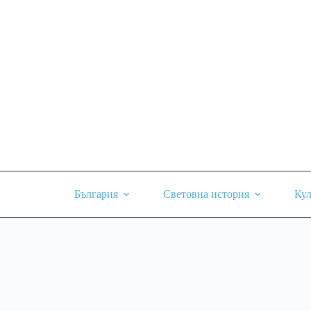
Skip
to
content
България
Световна история
Кул