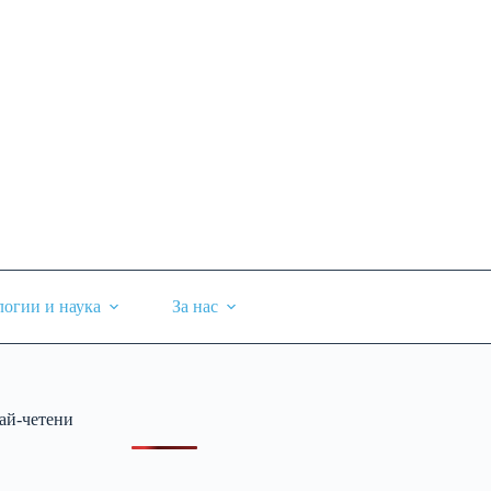
логии и наука
За нас
ай-четени