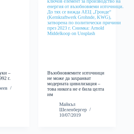
уки –
Възобновяемите източници
992 г.
не може да захранват
модерната цивилизация –
реев
това никога не е била целта
им
Майкъл
Шеленбергер
10/07/2019