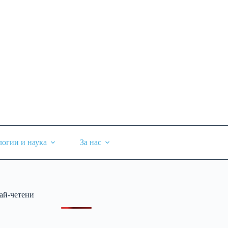
логии и наука
За нас
ай-четени