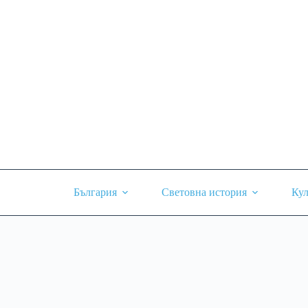
Skip
to
content
България
Световна история
Кул