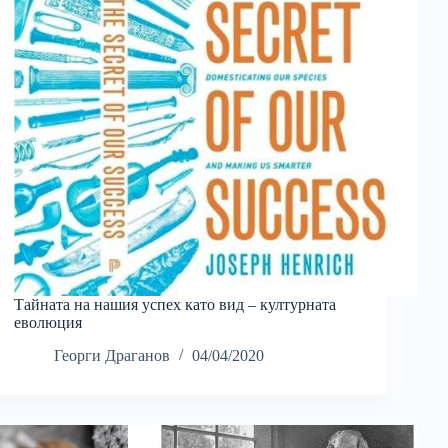
Тайната на нашия успех като вид – културната
еволюция
Георги Драганов
04/04/2020