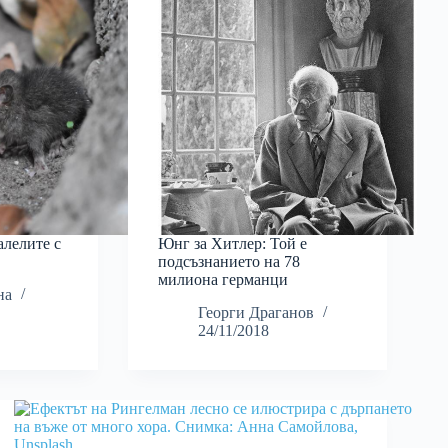
алелите с
Юнг за Хитлер: Той е
подсъзнанието на 78
милиона германци
на
Георги Драганов
24/11/2018