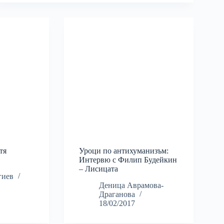
тя
Уроци по антихуманизъм:
Интервю с Филип Будейкин
– Лисицата
гиев
Деница Аврамова-
Драганова
18/02/2017