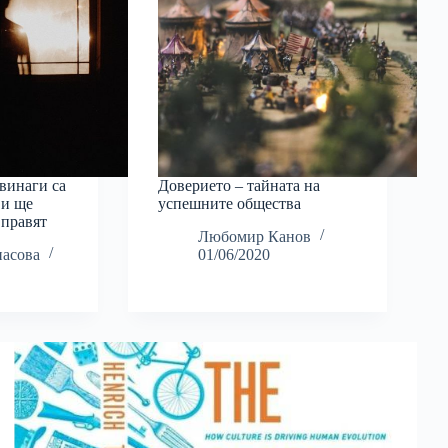
винаги са
Доверието – тайната на
 и ще
успешните общества
 правят
Любомир Канов
насова
01/06/2020