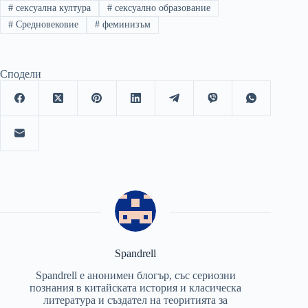
#
сексуална култура
#
сексуално образование
#
Средновековие
#
феминизъм
Сподели
Spandrell
Spandrell е анонимен блогър, със сериозни
познания в китайската история и класическа
литература и създател на теоритията за