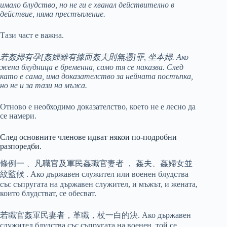
имало блудство, но не ги е хванал действително в
действие, няма престъпление.
Тази част е важна.
若姦婦有孕[姦婦雖有據而姦夫則無憑]罪, 坐本婦. Ако
жена блудница е бременна, само тя се наказва. След
като е сама, има доказателство за нейната постъпка,
но не и за тази на мъжа.
Отново е необходимо доказателство, което не е лесно да
се намери.
След основните членове идват някои по-подробни
разпоредби.
條例一 、凡職官及軍民姦職官妻者 ， 姦夫、姦婦女並
紋監候 . Ако държавен служител или военен блудства
със съпругата на държавен служител, и мъжът, и жената,
които блудстват, се обесват.
若職官姦軍民妻者，革職，杖一白的決. Ако държавен
служител блудства със съпругата на военен, той се