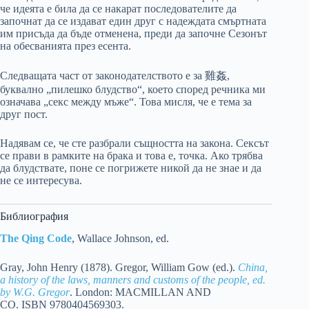
че идеята е била да се накарат последователите да
започнат да се издават един друг с надеждата смъртната
им присъда да бъде отменена, преди да започне Сезонът
на обесванията през есента.
Следващата част от законодателството е за 雞姦,
буквално „пилешко блудство“, което според речника ми
означава „секс между мъже“. Това мисля, че е тема за
друг пост.
Надявам се, че сте разбрали същността на закона. Сексът
се прави в рамките на брака и това е, точка. Ако трябва
да блудствате, поне се погрижете никой да не знае и да
не се интересува.
Библиография
The Qing Code
, Wallace Johnson, ed.
Gray, John Henry (1878). Gregor, William Gow (ed.).
China,
a history of the laws, manners and customs of the people, ed.
by W.G. Gregor
. London: MACMILLAN AND
CO. ISBN
9780404569303
.