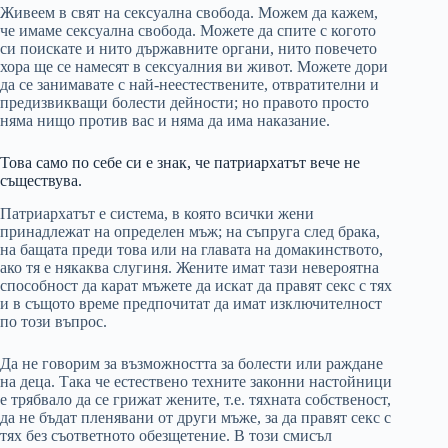
Живеем в свят на сексуална свобода. Можем да кажем,
че имаме сексуална свобода. Можете да спите с когото
си поискате и нито държавните органи, нито повечето
хора ще се намесят в сексуалния ви живот. Можете дори
да се занимавате с най-неестествените, отвратителни и
предизвикващи болести дейности; но правото просто
няма нищо против вас и няма да има наказание.
Това само по себе си е знак, че патриархатът вече не
съществува.
Патриархатът е система, в която всички жени
принадлежат на определен мъж; на съпруга след брака,
на бащата преди това или на главата на домакинството,
ако тя е някаква слугиня. Жените имат тази невероятна
способност да карат мъжете да искат да правят секс с тях
и в същото време предпочитат да имат изключителност
по този въпрос.
Да не говорим за възможността за болести или раждане
на деца. Така че естествено техните законни настойници
е трябвало да се грижат жените, т.е. тяхната собственост,
да не бъдат пленявани от други мъже, за да правят секс с
тях без съответното обезщетение. В този смисъл