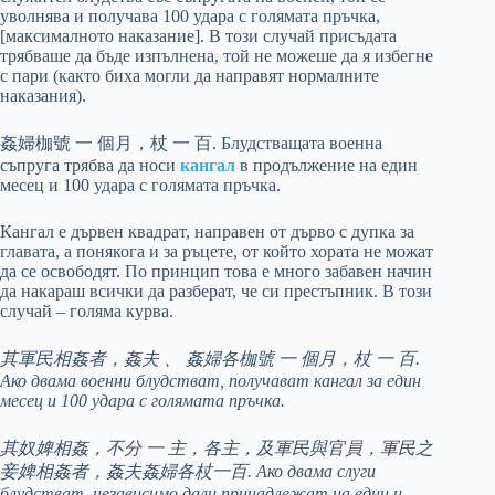
уволнява и получава 100 удара с голямата пръчка,
[максималното наказание]. В този случай присъдата
трябваше да бъде изпълнена, той не можеше да я избегне
с пари (както биха могли да направят нормалните
наказания).
姦婦枷號 一 個月，杖 一 百. Блудстващата военна
съпруга трябва да носи
кангал
в продължение на един
месец и 100 удара с голямата пръчка.
Кангал е дървен квадрат, направен от дърво с дупка за
главата, а понякога и за ръцете, от който хората не можат
да се освободят. По принцип това е много забавен начин
да накараш всички да разберат, че си престъпник. В този
случай – голяма курва.
其軍民相姦者，姦夫 、 姦婦各枷號 一 個月，杖 一 百.
Ако двама военни блудстват, получават кангал за един
месец и 100 удара с голямата пръчка.
其奴婢相姦，不分 一 主，各主，及軍民與官員，軍民之
妾婢相姦者，姦夫姦婦各杖一百. Ако двама слуги
блудстват, независимо дали принадлежат на един и