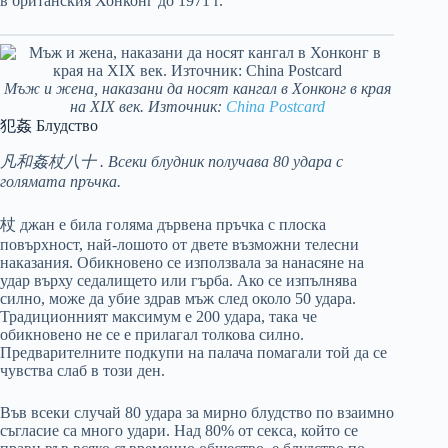
в британския Хонконг до 1971 г.
Мъж и жена, наказани да носят кангал в Хонконг в края
на XIX век. Източник:
China Postcard
犯姦 Блудство
凡和姦杖八十 . Всеки блудник получава 80 удара с
голямата пръчка.
杖 джан е била голяма дървена пръчка с плоска
повърхност, най-лошото от двете възможни телесни
наказания. Обикновено се използвала за нанасяне на
удар върху седалището или гърба. Ако се изпълнява
силно, може да убие здрав мъж след около 50 удара.
Традиционният максимум е 200 удара, така че
обикновено не се e прилагал толкова силно.
Предварителните подкупи на палача помагали той да се
чувства слаб в този ден.
Във всеки случай 80 удара за мирно блудство по взаимно
съгласие са много удари. Над 80% от секса, който се