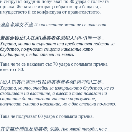
и съпругът-блудник получават по 80 удара с голямата
пръчка. Жената се изпраща обратно при баща си, а
имуществото ѝ се конфискува от правителството.
強姦者婦女不坐 Изнасилените жени не се наказват.
若媒合容止[人在家]通姦者各減犯人[和刁]罪一等 .
Хората, които насърчават или предоставят подслон за
блудство, получават същото наказание като
блудниците, с една степен по-малко.
Така че те се наказват със 70 удара с голямата пръчка
вместо с 80.
[如人犯姦已露而代]私和姦事者各減[和刁強]二等 .
Хората, които, знаейки за извършеното блудство, не го
съобщават на властите, а вместо това помагат на
страните да постигнат частно споразумение,
получават същото наказание, но с две степени по-малко.
Така че получават 60 удара с голямата пръчка.
其非姦所捕獲及指姦者, 勿論. Ако някой твърди, че е