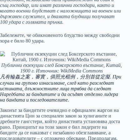
същ господар, или имат различни господари, както и
когато военни блудстват с наложницата на военен или
държавен служител, и двамата блудници получават
100 удара с голямата пръчка.
Забележете, че обикновеното блудство между свободни
хора е било 80 удара.
Публични екзекуции след Боксерското въстание, Китай,
1900 г. Източник: WikiMedia Commons
凡有輪姦之案，審實，俱照光棍例，分別首從定擬. При
случаи на групово изнасилване, след като разследват
истината, длъжностните лица трябва да следват
Наредбата за бандитите и да осъдят отделно лидера
на бандата и последователите.
Законът за бандитите очевидно е официален жаргон на
династията Цин за специален закон за хулиганите и
дребните гангстери, който династията установява доста
рано. Принципът на този закон е бил лидерите на
бандите да се наказват с незабавно обезглавяване, а
последователите – с отложено обесване. Предполагам,