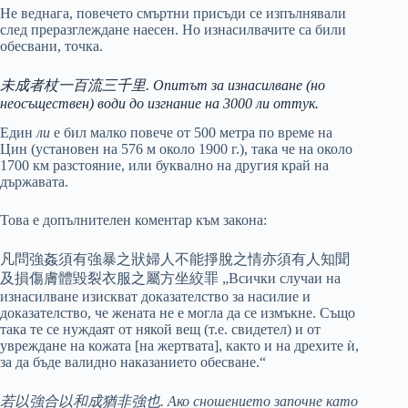
Не веднага, повечето смъртни присъди се изпълнявали
след преразглеждане наесен. Но изнасилвачите са били
обесвани, точка.
未成者杖一百流三千里. Опитът за изнасилване (но
неосъществен) води до изгнание на 3000 ли оттук.
Един
ли
е бил малко повече от 500 метра по време на
Цин (установен на 576 м около 1900 г.), така че на около
1700 км разстояние, или буквално на другия край на
държавата.
Това е допълнителен коментар към закона:
凡問強姦須有強暴之狀婦人不能掙脫之情亦須有人知聞
及損傷膚體毀裂衣服之屬方坐絞罪 „Всички случаи на
изнасилване изискват доказателство за насилие и
доказателство, че жената не е могла да се измъкне. Също
така те се нуждаят от някой вещ (т.е. свидетел) и от
увреждане на кожата [на жертвата], както и на дрехите ѝ,
за да бъде валидно наказанието обесване.“
若以強合以和成猶非強也. Ако сношението започне като