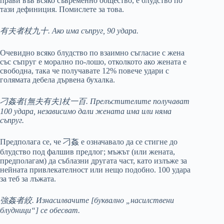
прави във всяко съвременно общество, е блудство по
тази дефиниция. Помислете за това.
有夫者杖九十. Ако има съпруг, 90 удара.
Очевидно всяко блудство по взаимно съгласие с жена
със съпруг е морално по-лошо, отколкото ако жената е
свободна, така че получавате 12% повече удари с
голямата дебела дървена бухалка.
刁姦者[無夫有夫]杖一百. Прелъстителите получават
100 удара, независимо дали жената има или няма
съпруг.
Предполага се, че 刁姦 е означавало да се стигне до
блудство под фалшив предлог; мъжът (или жената,
предполагам) да съблазни другата част, като излъже за
нейната привлекателност или нещо подобно. 100 удара
за теб за лъжата.
強姦者絞. Изнасилвачите [буквално „насилствени
блудници“] се обесват.