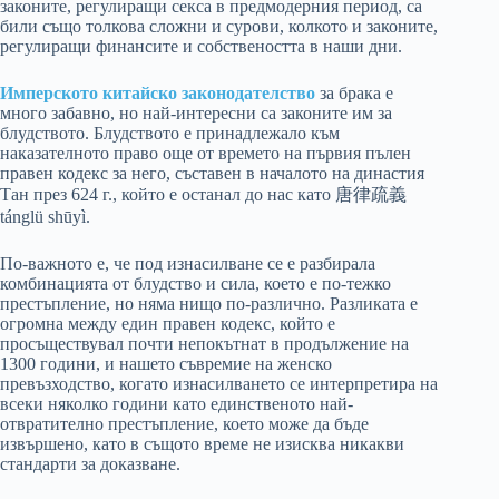
законите, регулиращи секса в предмодерния период, са
били също толкова сложни и сурови, колкото и законите,
регулиращи финансите и собствеността в наши дни.
Имперското китайско законодателство
за брака е
много забавно, но най-интересни са законите им за
блудството. Блудството е принадлежало към
наказателното право още от времето на първия пълен
правен кодекс за него, съставен в началото на династия
Тан през 624 г., който е останал до нас като 唐律疏義
tánglü shūyì.
По-важното е, че под изнасилване се е разбирала
комбинацията от блудство и сила, което е по-тежко
престъпление, но няма нищо по-различно. Разликата е
огромна между един правен кодекс, който е
просъществувал почти непокътнат в продължение на
1300 години, и нашето съвремие на женско
превъзходство, когато изнасилването се интерпретира на
всеки няколко години като единственото най-
отвратително престъпление, което може да бъде
извършено, като в същото време не изисква никакви
стандарти за доказване.