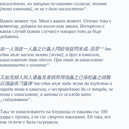
насилствено, но завърши по взаимно съгласие, тогава
[това означава], че не е било насилствено“.
Важен момент тук. Много важен момент. Отново това е
коментар, добавен по-късно към закона. Интересно е
какъв случай (какви случаи) е накарал това да бъде
добавено.
如一人強捉一人姦之行姦人問絞強捉問未成–流罪““Ако
един мъж насила залови [жена], а друг я изнасили,
изнасилвачът бива обесен. При опит за изнасилване
наказанието е изгнание“
又如見婦人與人通姦見者因而用強姦之已係犯姦之婦難
以強論依刁姦律 Ако един мъж види жена да блудства и
заради това я изнасили, е несправедливо да се твърди, че
това е изнасилване, и затова се осъжда като
„съблазняване“.
Така че изнасилването на блудница се наказва със 100
удара с пръчка, а не със смъртно наказание. Ей така, все
пак тя вече е била съгрешила.