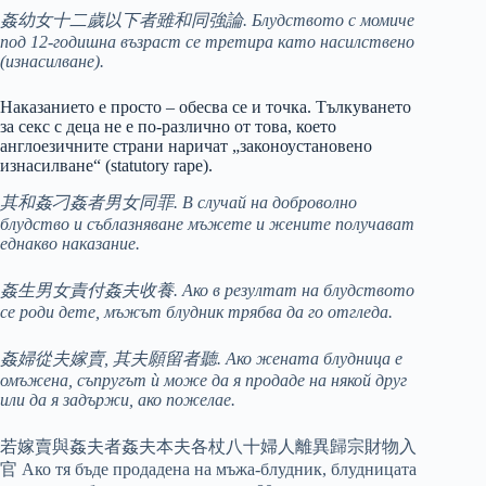
姦幼女十二歲以下者雖和同強論. Блудството с момиче
под 12-годишна възраст се третира като насилствено
(изнасилване).
Наказанието е просто – обесва се и точка. Тълкуването
за секс с деца не e по-различно от това, което
англоезичните страни наричат „законоустановено
изнасилване“ (statutory rape).
其和姦刁姦者男女同罪. В случай на доброволно
блудство и съблазняване мъжете и жените получават
еднакво наказание.
姦生男女責付姦夫收養. Ако в резултат на блудството
се роди дете, мъжът блудник трябва да го отгледа.
姦婦從夫嫁賣, 其夫願留者聽. Ако жената блудница е
омъжена, съпругът ѝ може да я продаде на някой друг
или да я задържи, ако пожелае.
若嫁賣與姦夫者姦夫本夫各杖八十婦人離異歸宗財物入
官 Ако тя бъде продадена на мъжа-блудник, блудницата