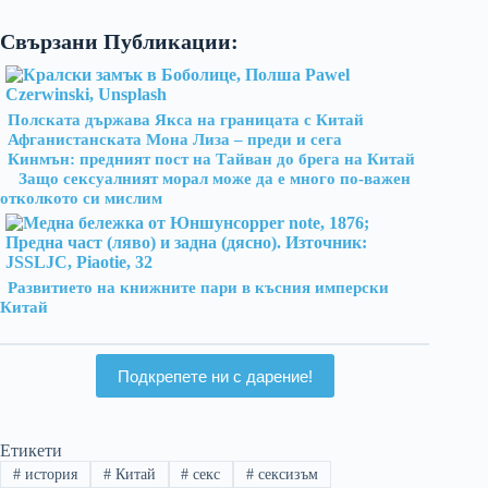
Свързани Публикации:
Полската държава Якса на границата с Китай
Афганистанската Мона Лиза – преди и сега
Кинмън: предният пост на Тайван до брега на Китай
Защо сексуалният морал може да е много по-важен
отколкото си мислим
Развитието на книжните пари в късния имперски
Китай
Подкрепете ни с дарение!
Етикети
#
история
#
Китай
#
секс
#
сексизъм