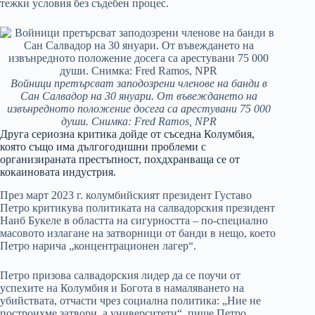
тежки условия без съдебен процес.
Войници претърсват заподозрени членове на банди в
Сан Салвадор на 30 януари. От въвеждането на
извънредното положение досега са арестувани 75 000
души. Снимка: Fred Ramos, NPR
Друга сериозна критика дойде от съседна Колумбия,
която също има дългогодишни проблеми с
организираната престъпност, похдхранваща се от
кокаиновата индустрия.
През март 2023 г. колумбийският президент Густаво
Петро критикува политиката на салвадорския президент
Наиб Букеле в областта на сигурността – по-специално
масовото излагане на затворници от банди в нещо, което
Петро нарича „концентрационен лагер“.
Петро призова салвадорския лидер да се поучи от
успехите на Колумбия и Богота в намаляването на
убийствата, отчасти чрез социална политика: „Ние не
построихме затвори, а университети“, пише Петро.