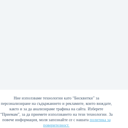
Ние използваме технологии като “Бисквитки” за
персонализиране на съдържанието и рекламите, които виждате,
както и за да анализираме трафика на сайта. Изберете
Фидел Кастро и Аугусто Пиночет, 1971 г.
“Приемам”, за да приемете използването на тези технологии. За
повече информация, моля запознайте се с нашата
политика за
07/09/2017
поверителност.