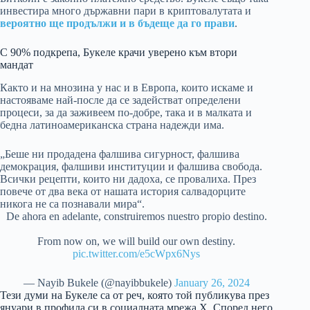
инвестира много държавни пари в криптовалутата и
вероятно ще продължи и в бъдеще да го прави
.
С 90% подкрепа, Букеле крачи уверено към втори
мандат
Както и на мнозина у нас и в Европа, които искаме и
настояваме най-после да се задействат определени
процеси, за да заживеем по-добре, така и в малката и
бедна латиноамериканска страна надежди има.
„Беше ни продадена фалшива сигурност, фалшива
демокрация, фалшиви институции и фалшива свобода.
Всички рецепти, които ни дадоха, се провалиха. През
повече от два века от нашата история салвадорците
никога не са познавали мира“.
De ahora en adelante, construiremos nuestro propio destino.
From now on, we will build our own destiny.
pic.twitter.com/e5cWpx6Nys
— Nayib Bukele (@nayibbukele)
January 26, 2024
Тези думи на Букеле са от реч, която той публикува през
януари в профила си в социалната мрежа X. Според него