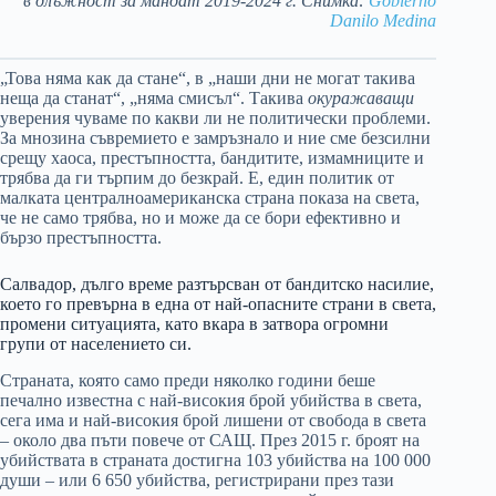
в длъжност за мандат 2019-2024 г. Снимка:
Gobierno
Danilo Medina
„Това няма как да стане“, в „наши дни не могат такива
неща да станат“, „няма смисъл“. Такива
окуражаващи
уверения чуваме по какви ли не политически проблеми.
За мнозина съвремието е замръзнало и ние сме безсилни
срещу хаоса, престъпността, бандитите, измамниците и
трябва да ги търпим до безкрай. Е, един политик от
малката централноамериканска страна показа на света,
че не само трябва, но и може да се бори ефективно и
бързо престъпността.
Салвадор, дълго време разтърсван от бандитско насилие,
което го превърна в една от най-опасните страни в света,
промени ситуацията, като вкара в затвора огромни
групи от населението си.
Страната, която само преди няколко години беше
печално известна с най-високия брой убийства в света,
сега има и най-високия брой лишени от свобода в света
– около два пъти повече от САЩ. През 2015 г. броят на
убийствата в страната достигна 103 убийства на 100 000
души – или 6 650 убийства, регистрирани през тази