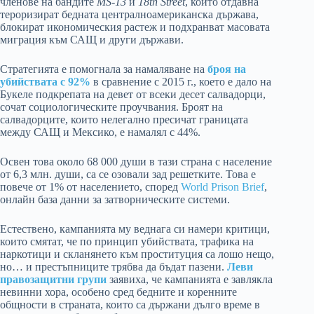
членове на бандите
MS-13
и
18th Street
, които отдавна
тероризират бедната централноамериканска държава,
блокират икономическия растеж и подхранват масовата
миграция към САЩ и други държави.
Стратегията е помогнала за намаляване на
броя на
убийствата с 92%
в сравнение с 2015 г., което е дало на
Букеле подкрепата на девет от всеки десет салвадорци,
сочат социологическите проучвания. Броят на
салвадорците, които нелегално пресичат границата
между САЩ и Мексико, е намалял с 44%.
Освен това около 68 000 души в тази страна с население
от 6,3 млн. души, са се озовали зад решетките. Това е
повече от 1% от населението, според
World Prison Brief
,
онлайн база данни за затворническите системи.
Естествено, кампанията му веднага си намери критици,
които смятат, че по принцип убийствата, трафика на
наркотици и скланянето към проституция са лошо нещо,
но… и престъпниците трябва да бъдат пазени.
Леви
правозащитни групи
заявиха, че кампанията е завлякла
невинни хора, особено сред бедните и коренните
общности в страната, които са държани дълго време в