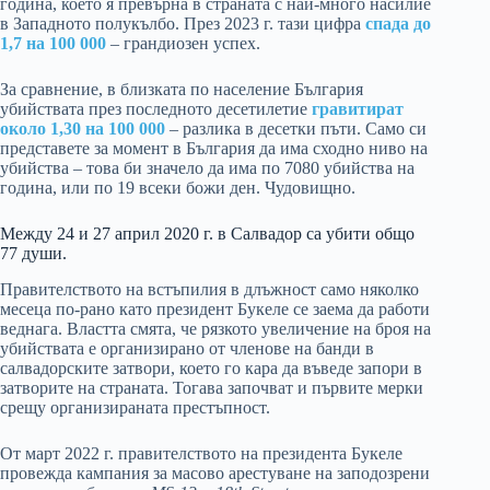
година, което я превърна в страната с най-много насилие
в Западното полукълбо. През 2023 г. тази цифра
спада до
1,7 на 100 000
– грандиозен успех.
За сравнение, в близката по население България
убийствата през последното десетилетие
гравитират
около 1,30 на 100 000
– разлика в десетки пъти. Само си
представете за момент в България да има сходно ниво на
убийства – това би значело да има по 7080 убийства на
година, или по 19 всеки божи ден. Чудовищно.
Между 24 и 27 април 2020 г. в Салвадор са убити общо
77 души.
Правителството на встъпилия в длъжност само няколко
месеца по-рано като президент Букеле се заема да работи
веднага. Властта смята, че рязкото увеличение на броя на
убийствата е организирано от членове на банди в
салвадорските затвори, което го кара да въведе запори в
затворите на страната. Тогава започват и първите мерки
срещу организираната престъпност.
От март 2022 г. правителството на президента Букеле
провежда кампания за масово арестуване на заподозрени