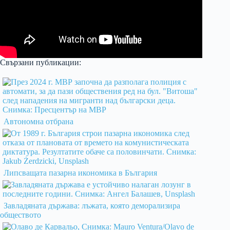
Свързани публикации:
Автономна отбрана
Липсващата пазарна икономика в България
Завладяната държава: лъжата, която деморализира
обществото