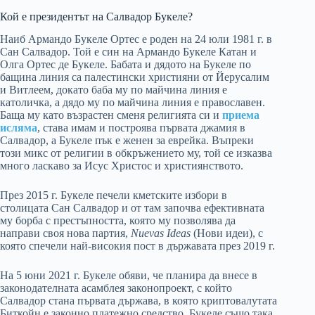
Кой е президентът на Салвадор Букеле?
Наиб Армандо Букеле Ортес е роден на 24 юли 1981 г. в
Сан Салвадор. Той е син на Армандо Букеле Катан и
Олга Ортес де Букеле. Бабата и дядото на Букеле по
бащина линия са палестински християни от Йерусалим
и Витлеем, докато баба му по майчина линия е
католичка, а дядо му по майчина линия е православен.
Баща му като възрастен сменя религията си и
приема
исляма
, става имам и построява първата джамия в
Салвадор, а Букеле пък е женен за еврейка. Въпреки
този микс от религии в обкръжението му, той се изказва
много ласкаво за Исус Христос и християнството.
През 2015 г. Букеле печели кметските избори в
столицата Сан Салвадор и от там започва ефективната
му борба с престъпността, която му позволява да
направи своя нова партия,
Nuevas Ideas
(Нови идеи), с
която спечели най-високия пост в държавата през 2019 г.
На 5 юни 2021 г. Букеле обяви, че планира да внесе в
законодателната асамблея законопроект, с който
Салвадор стана първата държава, в която криптовалутата
Биткойн е законно платежно средство. Букеле също така