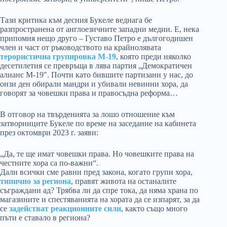
Тази критика към десния Букеле веднага бе
разпространена от англоезичните западни медии. Е, нека
припомня нещо друго – Густаво Петро е дългогодишен
член и част от ръководството на крайнолявата
терористична групировка M-19
, която преди няколко
десетилетия се превръща в лява партия „Демократичен
алианс М-19″. Почти като бившите партизани у нас, до
онзи ден обирали мандри и убивали невинни хора, да
говорят за човешки права и правосъдна реформа…
В отговор на твърденията за лошо отношение към
затворниците Букеле по време на заседание на кабинета
през октомври 2023 г. заяви:
„Да, те ще имат човешки права. Но човешките права на
честните хора са по-важни“.
Дали всички сме равни пред закона, когато групи хора,
типично за региона
, правят живота на останалите
съграждани ад? Трябва ли да спре тока, да няма храна по
магазините и спестяванията на хората да се изпарят, за да
се
задействат реакционните сили
, както също много
пъти е ставало в региона?