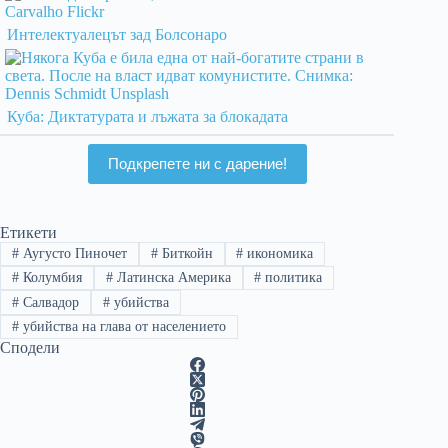
Интелектуалецът зад Болсонаро
Куба: Диктатурата и лъжата за блокадата
Подкрепете ни с дарение!
Етикети
#
Аугусто Пиночет
#
Биткойн
#
икономика
#
Колумбия
#
Латинска Америка
#
политика
#
Салвадор
#
убийства
#
убийства на глава от населението
Сподели