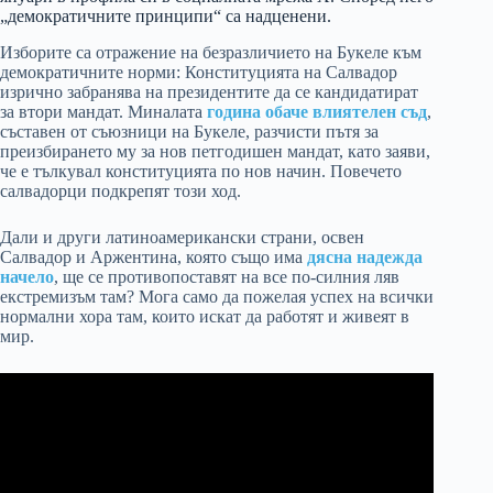
„демократичните принципи“ са надценени.
Изборите са отражение на безразличието на Букеле към
демократичните норми: Конституцията на Салвадор
изрично забранява на президентите да се кандидатират
за втори мандат. Миналата
година обаче влиятелен съд
,
съставен от съюзници на Букеле, разчисти пътя за
преизбирането му за нов петгодишен мандат, като заяви,
че е тълкувал конституцията по нов начин. Повечето
салвадорци подкрепят този ход.
Дали и други латиноамерикански страни, освен
Салвадор и Аржентина, която също има
дясна надежда
начело
, ще се противопоставят на все по-силния ляв
екстремизъм там? Мога само да пожелая успех на всички
нормални хора там, които искат да работят и живеят в
мир.