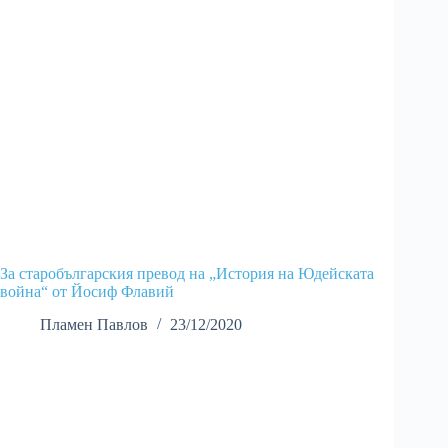
За старобългарския превод на „История на Юдейската
война“ от Йосиф Флавий
Пламен Павлов
23/12/2020