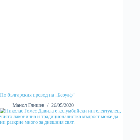
По българския превод на „Беоулф“
Манол Глишев
26/05/2020