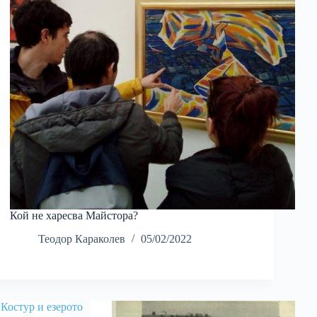
Кой не харесва Майстора?
Теодор Караколев
05/02/2022