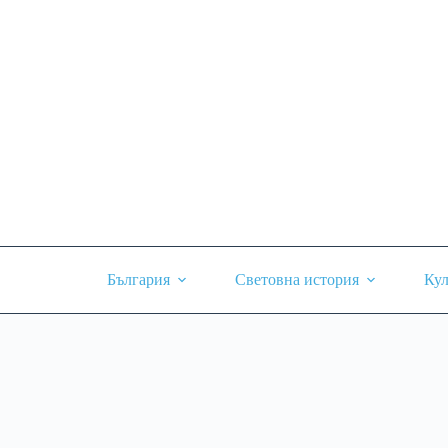
Skip
to
content
България
Световна история
Кул