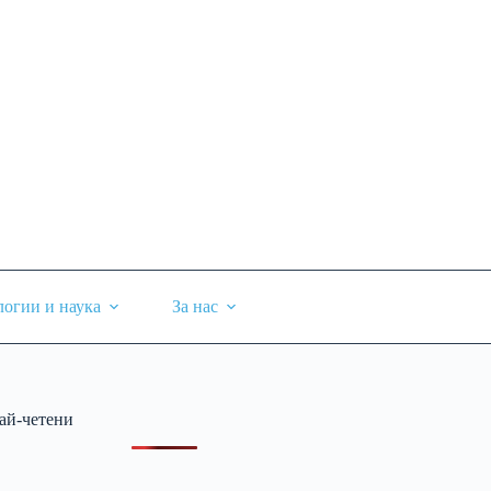
логии и наука
За нас
ай-четени