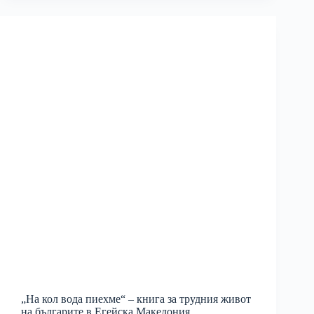
„На кол вода пиехме“ – книга за трудния живот
на българите в Егейска Македония