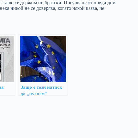
ват защо се държим по братски. Проучване от преди дни
ка никой не се доверява, когато някой казва, че
за
Защо е този натиск
да „пуснем“
Македония?