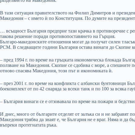
разделянето на Македония.
В тази ситуация правителството на Филип Димитров и президе
Македония – с името ѝ по Конституция. По думите на президент
… всъщност България предприе тази крачка в противоречие с ре
такова решение поради противопоставянето на Гърция.
Българо-македонските отношения могат да получат силен тласък
РСМ. В следващите години България остава винаги до Скопие к
– пред 1994 г. по време на гръцката икономическа блокада Бълг
ползване на Македония. Скопие се сдобива с море, а спешните 
отново спасява Македония, този път и икономиката ѝ.
– през 2001 г. по време на конфликта с албански бунтовници Бъл
боекомплект от по 42 снаряда за всеки танк и по 100 за всяка гау
– България винаги се е отзовавала по време на пожари и бедств
И днес, много от българите отделят от залъка си и не забравят 
Македония трябва да знаят е, че България не е враг. Няма и да бъ
въпреки протегнатата ръка.