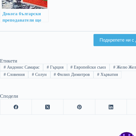
Докога български
преподаватели ще
пропагандират
македонистки тези?
Подкрепете ни с 
Етикети
#
Андонис Самарас
#
Гърция
#
Европейски съюз
#
Желю Жел
#
Словения
#
Солун
#
Филип Димитров
#
Хърватия
Сподели