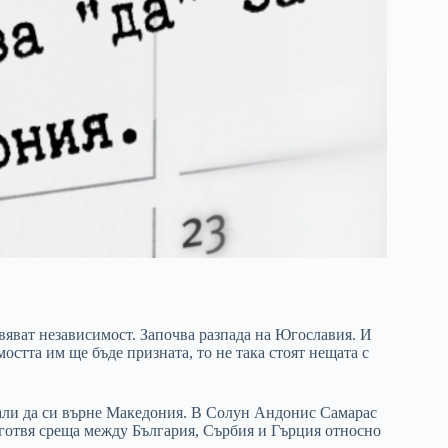
вяват независимост. Започва разпада на Югославия. И
мостта им ще бъде призната, то не така стоят нещата с
дали да си върне Македония. В Солун Андонис Самарас
дготвя среща между България, Сърбия и Гърция относно