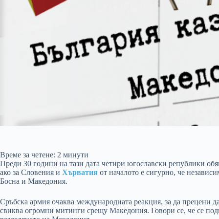
Време за четене:
2
минути
Преди 30 години на тази дата четири югославски републики обя
ако за Словения и
Хърватия
от началото е сигурно, че независи
Босна и Македония.
Сръбска армия очаква международната реакция, за да прецени 
свиква огромни митинги срещу Македония. Говори се, че се по