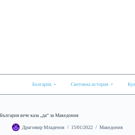
Skip
to
content
България
Световна история
Кул
България вече каза „да“ за Македония
Драгомир Младенов
15/01/2022
Македония