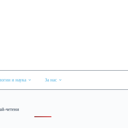
логии и наука
За нас
ай-четени