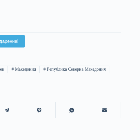
дарение!
ев
#
Македония
#
Република Северна Македония