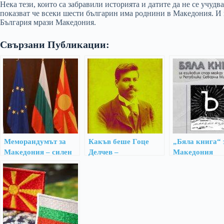
Нека тези, които са забравили историята и датите да не се учуд
показват че всеки шести българин има роднини в Македония. И не
България мрази Македония.
Свързани Публикации:
Меморандумът за
Какъв беше Гоце
„Бяла книга“ 
Македония – силен
Делчев –
Македония
коз или автогол
историческата
истина от първа
ръка