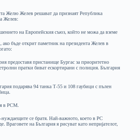
нта Желю Желев решават да признаят Република
а Желев:
шението на Европейския съюз, който не можа да вземе
, ако бъде открит паметник на президента Желев в
огато:
ария предоставя пристанище Бургас за приоритетно
петролни пратки биват ескортирани с полиция. България
гария подарява 94 танка Т-55 и 108 гаубици с пълен
бица.
ия в РСМ.
по-нуждаещите се братя. Най-важното, което в РС
де. Враговете на България я рисуват като непријателот,