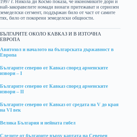
1997 г. Никола ди Космо показа, че икономиките дори и
най-закоравелите номади винаги притежават и сериозен
земеделски сегмент, поддържан било от част от самите
тях, било от покорени земеделски общности.
БЪЛГАРИТЕ ОКОЛО КАВКАЗ И В ИЗТОЧНА
ЕВРОПА
Авитохол и началото на българската държавност в
Европа
Българите северно от Кавказ според арменските
извори – I
Българите северно от Кавказ според арменските
извори – II
Българите северно от Кавказ от средата на V до края
на VI век
Велика България и нейната гибел
Следите от българите върху картата на Северен