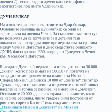
днешен Дагестан, където арменската география го
зарегистрира под името Чдар-болкар.
ДУЧИ-БУЛКАР
На изток те граничели със земите на Чдар-болкар.
Основните землища на Дучи-булкар са били на
територията на днешна Чечня. За съжаление мястото тук
не позволява да се аргументира в детайли тази
локализация, но ще дам поне пример: на самата граница
между Чечня и Дагестан и днес съществува селището
ДУЧИ, близо до шосе Е50, водещо от Гудермес в Чечня
към Хасавюрт в Дагестан.
Българите Дучи най-вероятно са от същите онези 30 000
„скити“, които през зимата на 586/587 г. потеглят на
запад „от отсам проломите на планината Имеон“.
Според Михаил Сирийски 10 000 от „скитите“ стигат до
Дунава, където са заселени са от ромеите като войнишко
население и тогава се разбира, че името им е „българи“.
Оставалите 20 000 „дошли в страната на аланите, която
се нарича Берсалия, чиито градове били построени от
ромеите, сиреч в Каспия“ (вж. свързания текст
„Планината Имеон и „скитите“ на Михаил
Сирийски“
).