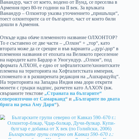
Ванандур, част от което, водено от Вунд, се преселва в
Армения през 80-те години на II век. За връзката
Ванандур – Олхонтор указва уточнението „пришълци“,
тоест олхонторите са от българите, част от които били
дошли в Армения.
Откъде идва обаче племенното название ОЛХОНТОР?
То е съставено от две части – „Олхон“ + „тор“, като
втората може да се срещне и във варианта „-дур/-дор“ в
племенни названия от епохата на Великото преселение
на народите като Бардор и Уногундур. „Олхон“, под
формата АЛХОН, е едно от хефталитските/хионитските
племена на територията на Хефталитстката империя,
споменато и в разширената редакция на „Ашхарацуйц“.
На територията на Западна Индия има дори открити
монети с гръцки надпис, разчетен като АΛХОN (вж.
свързаните текстове
„Страната на българите“
североизточно от Самарканд“
и
„Българите по двата
бряга на река Аму Даря“
).
Българските групи северно от Кавказ 590–670 г.: