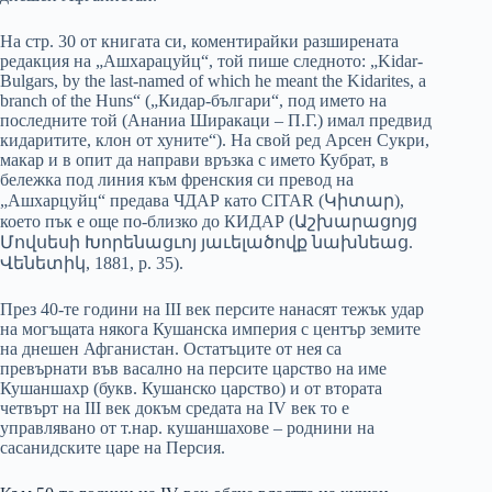
На стр. 30 от книгата си, коментирайки разширената
редакция на „Ашхарацуйц“, той пише следното: „Kidar-
Bulgars, by the last-named of which he meant the Kidarites, a
branch of the Huns“ („Кидар-българи“, под името на
последните той (Ананиа Ширакаци – П.Г.) имал предвид
кидаритите, клон от хуните“). На свой ред Арсен Сукри,
макар и в опит да направи връзка с името Кубрат, в
бележка под линия към френския си превод на
„Ашхарцуйц“ предава ЧДАР като CITAR (Կիտար),
което пък е още по-близко до КИДАР (Աշխարացոյց
Մովսեսի Խորենացւոյ յաւելածովք նախնեաց.
Վենետիկ, 1881, р. 35).
През 40-те години на III век персите нанасят тежък удар
на могъщата някога Кушанска империя с център земите
на днешен Афганистан. Остатъците от нея са
превърнати във васално на персите царство на име
Кушаншахр (букв. Кушанско царство) и от втората
четвърт на III век докъм средата на IV век то е
управлявано от т.нар. кушаншахове – роднини на
сасанидските царе на Персия.