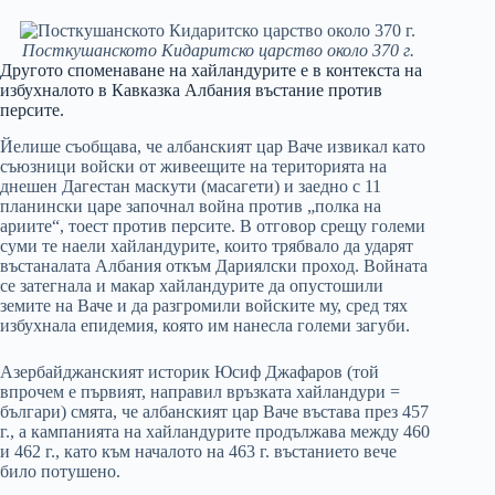
Посткушанското Кидаритско царство около 370 г.
Другото споменаване на хайландурите е в контекста на
избухналото в Кавказка Албания въстание против
персите.
Йелише съобщава, че албанският цар Ваче извикал като
съюзници войски от живеещите на територията на
днешен Дагестан маскути (масагети) и заедно с 11
планински царе започнал война против „полка на
ариите“, тоест против персите. В отговор срещу големи
суми те наели хайландурите, които трябвало да ударят
въстаналата Албания откъм Дариялски проход. Войната
се затегнала и макар хайландурите да опустошили
земите на Ваче и да разгромили войските му, сред тях
избухнала епидемия, която им нанесла големи загуби.
Азербайджанският историк Юсиф Джафаров (той
впрочем е първият, направил връзката хайландури =
българи) смята, че албанският цар Ваче въстава през 457
г., а кампанията на хайландурите продължава между 460
и 462 г., като към началото на 463 г. въстанието вече
било потушено.