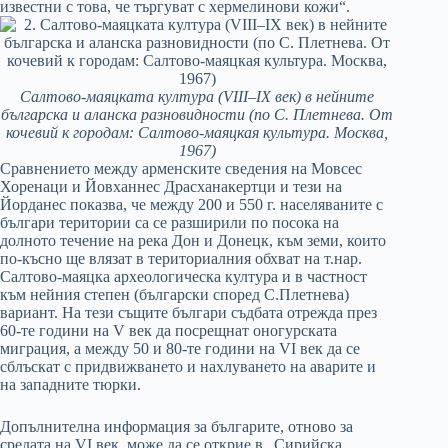
известни с това, че търгуват с хермелинови кожи“.
Салтово-маяцката култура (VIII–IX век) в нейните
българска и аланска разновидности (по С. Плетнева. От
кочевий к городам: Салтово-маяцкая культура. Москва,
1967)
Сравнението между арменските сведения на Мовсес
Хоренаци и Йовханнес Драсханакертци и тези на
Йорданес показва, че между 200 и 550 г. населяваните с
българи територии са се разширили по посока на
долното течение на река Дон и Донецк, към земи, които
по-късно ще влязат в териториалния обхват на т.нар.
Салтово-маяцка археологическа култура и в частност
към нейния степен (български според С.Плетнева)
вариант. На тези същите българи съдбата отрежда през
60-те години на V век да посрещнат оногурската
миграция, а между 50 и 80-те години на VI век да се
сблъскат с придвижването и нахлуването на аварите и
на западните тюрки.
Допълнителна информация за българите, отново за
средата на VI век, може да се открие в „Сирийска