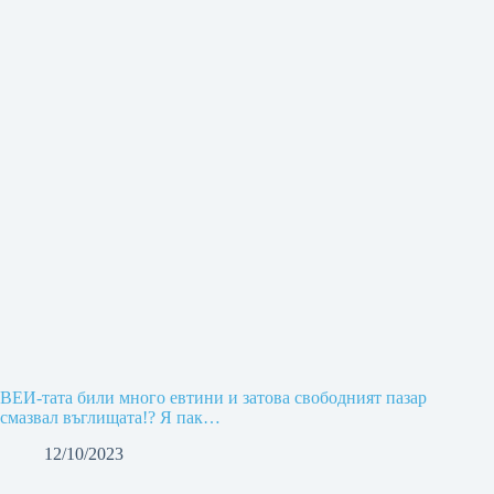
ВЕИ-тата били много евтини и затова свободният пазар
смазвал въглищата!? Я пак…
12/10/2023