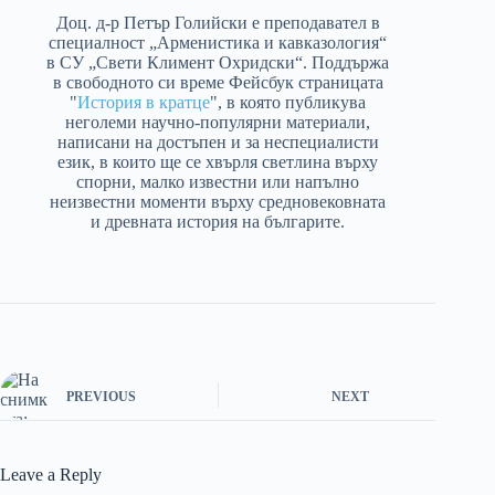
Доц. д-р Петър Голийски е преподавател в
специалност „Арменистика и кавказология“
в СУ „Свети Климент Охридски“. Поддържа
в свободното си време Фейсбук страницата
"
История в кратце
", в която публикува
неголеми научно-популярни материали,
написани на достъпен и за неспециалисти
език, в които ще се хвърля светлина върху
спорни, малко известни или напълно
неизвестни моменти върху средновековната
и древната история на българите.
PREVIOUS
NEXT
Leave a Reply