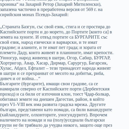
хроника“ на Захарий Ретор (Захарий Митиленски),
запазена частично в преработена версия от 569 г. на
сирийския монах Псевдо-Захарий:
„Страната Базгун, със свой език, стига и се простира до
Каспийските порти и до морето, до Портите [които са] в
земята на хуните. И отвъд портите са БУРГАРИТЕ със
свой език, народ езически и варварски, и те имат
градове; и аланите, и те имат пет града; и хората от
племето Даду, които живеят в планините, имат крепости.
Унногур, народ живеещ в шатри, Огор, Сабир, БУРГАР,
Хортригор, Авар, Хасар, Дирмар, Сарургур, Багарсик,
Хулас, Абдел, Ефталит – тези тринадесет народа живеят
в шатри и се прехранват от месото на добитък, риба,
дивеч и от война…“
Българите (бургарите), имащи свои градове, са се
намирали северно от Каспийските порти (Дербентския
проход) и са били от източния клон, тоест Чдар-болкар,
обитавал земите на днешен Дагестан, район, в който
през VI–VIII век има развита градска мрежа. Другите
българи, представени като номади, са били ванандурите
(хайландурите, олхонторите, уногундурите). Впрочем
наличието на номади и на (полу)уседнали български
групи не би трябвало да учудва никого, защото още през