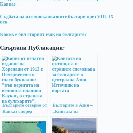
Кавказ
Съдбата на източнокавказките българи през VIII–IX
век
Какъв е бил старият език на българите?
Свързани Публикации:
Българите северно от
Българите в Азия –
Кавказ според
„Книгата на
арменските извори –
пътищата и
II
страните“ на Абул
Касим Ибн