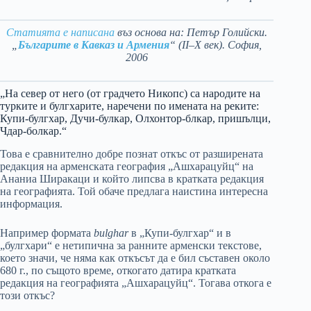
Статията е написана
въз основа на: Петър Голийски.
„
Българите в Кавказ и Армения
“ (II–X век). София,
2006
„На север от него (от градчето Никопс) са народите на
турките и булгхарите, наречени по имената на реките:
Купи-булгхар, Дучи-булкар, Олхонтор-блкар, пришълци,
Чдар-болкар.“
Това е сравнително добре познат откъс от разширената
редакция на арменската география „Ашхарацуйц“ на
Ананиа Ширакаци и който липсва в кратката редакция
на географията. Той обаче предлага наистина интересна
информация.
Например формата
bulghar
в „Купи-булгхар“ и в
„булгхари“ е нетипична за ранните арменски текстове,
което значи, че няма как откъсът да е бил съставен около
680 г., по същото време, откогато датира кратката
редакция на географията „Ашхарацуйц“. Тогава откога е
този откъс?