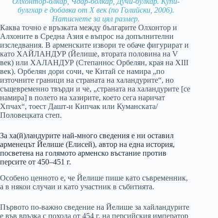
Олхонтор-блкар, Чдар-болкар, Дучи-булкар. Купи-
булгхар е добавка от Х век (по Голийски, 2006).
Натиснете за цял размер.
Каква точно е връзката между българите Олхонтор и
Алхоните в Средна Азия е въпрос на допълнителни
изследвания. В арменските извори те обаче фигурират и
като ХАЙЛАНДУР (Йелише, втората половина на V
век) или ХАЛАНДУР (Степаннос Орбелян, края на XIII
век). Орбелян дори сочи, че Китай се намира „по
източните граници на страната на халандурите“, но
същевременно твърди и че, „страната на халандурите [се
намира] в полето на хазирите, което сега наричат
Хпчах“, тоест Дашт-и Кипчак или Куманската/
Половецката степ.
За ха(й)ландурите най-много сведения е ни оставил
арменецът Йелише (Елисей), автор на една история,
посветена на голямото арменско въстание против
персите от 450–451 г.
Особено ценното е, че Йелише пише като съвременник,
а в някои случаи и като участник в събитията.
Първото по-важно сведение на Йелише за хайландурите
е във връзка с похода от 454 г. на персийския император