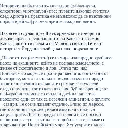
Историята на българите-ванандури (хайландури,
олхонтори, уногундури) през първите няколко столетия
след Христа на практика е невъзможно да се възстанови
поради крайно фрагментарните изворови данни.
Във всеки случай през II век арменските извори ги
локализират в предпланините на Кавказ и в самия
Кавказ, докато в средата на VI век в своята „Гетика“
историкът Йорданес съобщава нещо по-различно:
„На юг от тях (от естите) се намира извънредно храбрият
народ на акацирите, който не познава земеделието, а
живее от скотовъдство и лов. Отвъд тях, над
Понтийското море, се простират местата, обитавани от
българите, които са станали твърде известни поради
лошите последици от нашите грехове. Оттук вече
следват хуните, които като някакво буйно коренище от
най-храбри племена са създали двойна напаст за
народите: едни от тях са наречени алциагири, а другите
– савири. Те обаче живеят отделно. Близо до Херсон,
гдето алчният търговец внася азиатски стоки, са
алциагирите. Лете те бродят по полята и се пръскат
нашироко, за да търсят паша за добитъка си, а зиме се
завръщат при Понтийското море. Хунугурите пък са