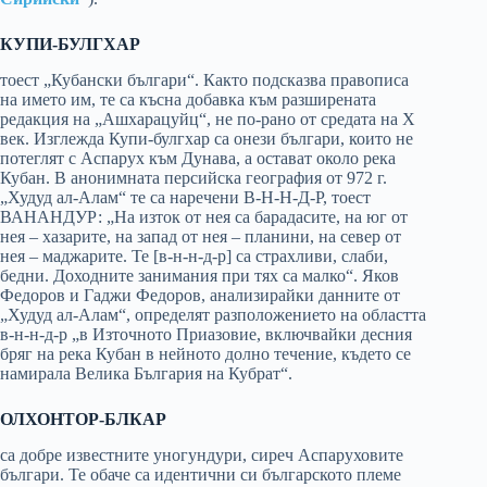
КУПИ-БУЛГХАР
тоест „Кубански българи“. Както подсказва правописа
на името им, те са късна добавка към разширената
редакция на „Ашхарацуйц“, не по-рано от средата на Х
век. Изглежда Купи-булгхар са онези българи, които не
потеглят с Аспарух към Дунава, а остават около река
Кубан. В анонимната персийска география от 972 г.
„Худуд ал-Алам“ те са наречени В-Н-Н-Д-Р, тоест
ВАНАНДУР: „На изток от нея са барадасите, на юг от
нея – хазарите, на запад от нея – планини, на север от
нея – маджарите. Те [в-н-н-д-р] са страхливи, слаби,
бедни. Доходните занимания при тях са малко“. Яков
Федоров и Гаджи Федоров, анализирайки данните от
„Худуд ал-Алам“, определят разположението на областта
в-н-н-д-р „в Източното Приазовие, включвайки десния
бряг на река Кубан в нейното долно течение, където се
намирала Велика България на Кубрат“.
ОЛХОНТОР-БЛКАР
са добре известните уногундури, сиреч Аспаруховите
българи. Те обаче са идентични си българското племе