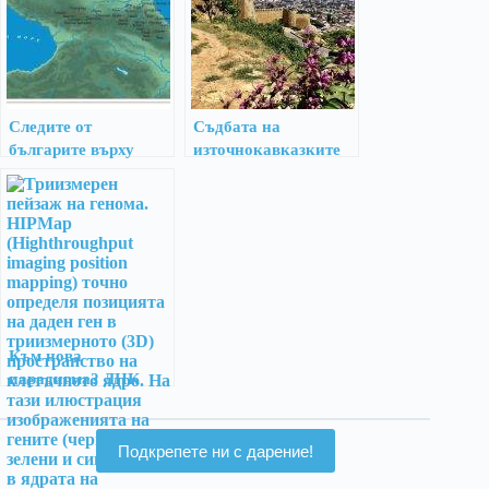
Хордадбех
Следите от
Съдбата на
българите върху
източнокавказките
картата на Северен
българи през VIII–IX
Казказ
век
Към нова
парадигма? ДНК
революцията в
историческите
изследвания и
Подкрепете ни с дарение!
следствията и за