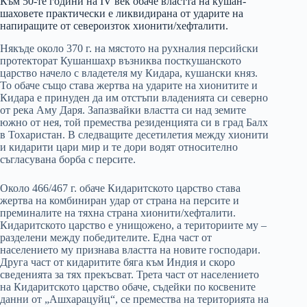
Към 50-те години на IV век обаче властта на кушан-
шаховете практически е ликвидирана от ударите на
напиращите от североизток хионити/хефталити.
Някъде около 370 г. на мястото на рухналия персийски
протекторат Кушаншахр възниква посткушанското
царство начело с владетеля му Кидара, кушански княз.
То обаче също става жертва на ударите на хионитите и
Кидара е принуден да им отстъпи владенията си северно
от река Аму Даря. Запазвайки властта си над земите
южно от нея, той премества резиденцията си в град Балх
в Тохаристан. В следващите десетилетия между хионити
и кидарити цари мир и те дори водят относително
съгласувана борба с персите.
Около 466/467 г. обаче Кидаритското царство става
жертва на комбиниран удар от страна на персите и
преминалите на тяхна страна хионити/хефталити.
Кидаритското царство е унищожено, а териториите му –
разделени между победителите. Една част от
населението му признава властта на новите господари.
Друга част от кидаритите бяга към Индия и скоро
сведенията за тях прекъсват. Трета част от населението
на Кидаритското царство обаче, съдейки по косвените
данни от „Ашхарацуйц“, се премества на територията на