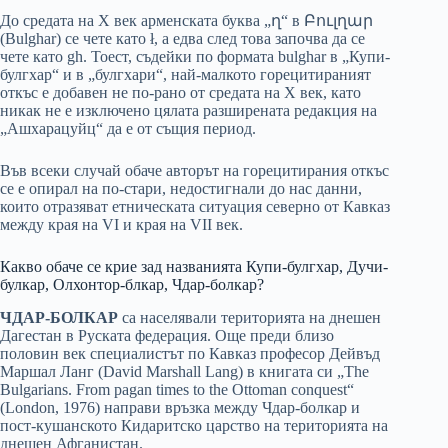
До средата на Х век арменската буква „ղ“ в Բուլղար
(Bulghar) се чете като ł, а едва след това започва да се
чете като gh. Тоест, съдейки по формата bulghar в „Купи-
булгхар“ и в „булгхари“, най-малкото горецитираният
откъс е добавен не по-рано от средата на Х век, като
никак не е изключено цялата разширената редакция на
„Ашхарацуйц“ да е от същия период.
Във всеки случай обаче авторът на горецитирания откъс
се е опирал на по-стари, недостигнали до нас данни,
които отразяват етническата ситуация северно от Кавказ
между края на VI и края на VII век.
Какво обаче се крие зад названията Купи-булгхар, Дучи-
булкар, Олхонтор-блкар, Чдар-болкар?
ЧДАР-БОЛКАР
са населявали територията на днешен
Дагестан в Руската федерация. Още преди близо
половин век специалистът по Кавказ професор Дейвъд
Маршал Ланг (David Marshall Lang) в книгата си „The
Bulgarians. From pagan times to the Ottoman conquest“
(London, 1976) направи връзка между Чдар-болкар и
пост-кушанското Кидаритско царство на територията на
днешен Афганистан.