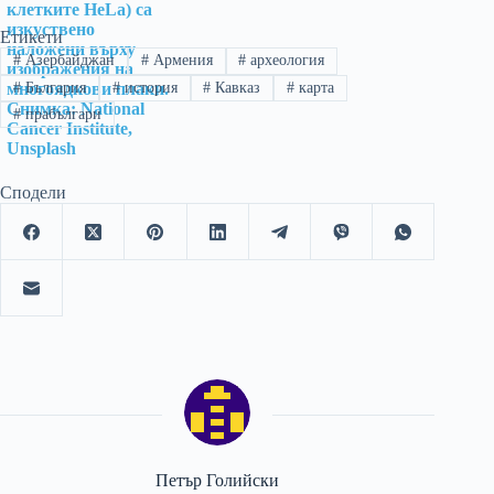
България
Етикети
#
Азербайджан
#
Армения
#
археология
#
България
#
история
#
Кавказ
#
карта
#
прабългари
Сподели
Петър Голийски