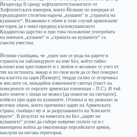
Йездигерд II срещу хефталитите/хионитите от
Хефталитската империя, които Йелише по инерция от
предходните столетия нарича „кушани“ и „страната на
кушаните“. Възможно е обаче в този случай арменският
историк да е имал предвид къснокушанското
Кидаритско царство и при това положение употребата
на имената „кушани“ и „страната на кушаните“ са
съвсем уместни.
Йелише съобщава, че „един хон от рода на царете в
страната на хайландурите на име Бел, който тайно
клонял към християните и с любов и желание се учел от
тях на истината, макар и по своя воля да се бил покорил
на властта на царя [Йазкерт], твърде силно се огорчавал
в мислите си, виждайки измъчените светци (тоест на
поведените от персите арменски пленници – П.Г.). И тъй
като повече с нищо не можел [да помогне на светците],
избягал при царя на кушаните. Отишъл и му разказал за
всички злини, които причинил царят на Арменската
страна, съобщил му и за разрушаването на Хонските
врати“. В резултат на намесата на Бел „царят на
кушаните“ успял да събере навреме силите си и с
маневрена война да омаломощи персийските армии,
нахлули на негова територия.