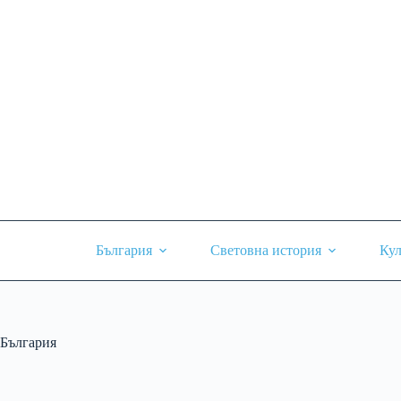
Skip
to
content
България
Световна история
Кул
България