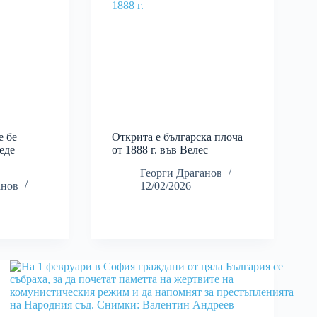
е бе
Открита e българска плоча
еде
от 1888 г. във Велес
Георги Драганов
анов
12/02/2026