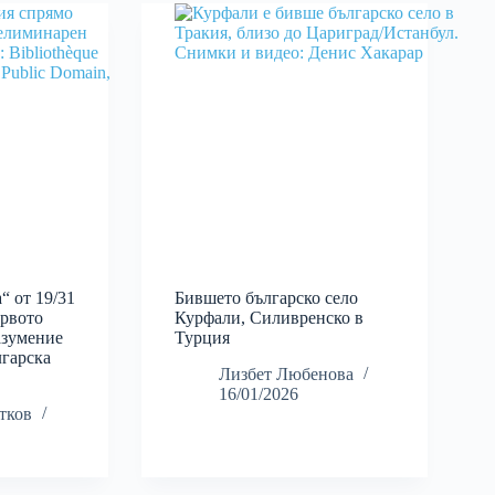
“ от 19/31
Бившето българско село
ървото
Курфали, Силивренско в
азумение
Турция
лгарска
Лизбет Любенова
16/01/2026
тков