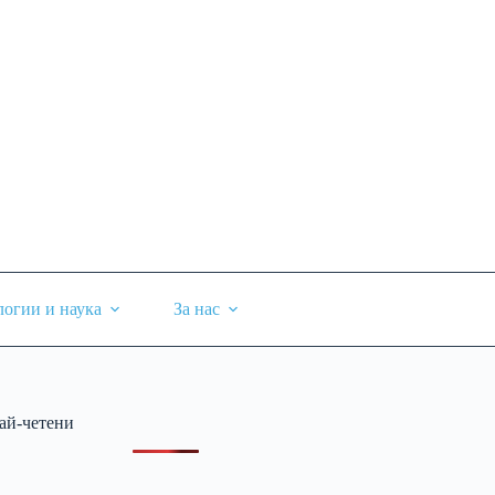
логии и наука
За нас
ай-четени