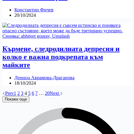
Константин Фичев
20/10/2024
Кърмене, следродилната депресия и
колко е важна подкрепата към
майките
Деница Аврамова-Драганова
18/10/2024
Prev
1
2
3
4
5
6
7
…
20
Next
Покажи още