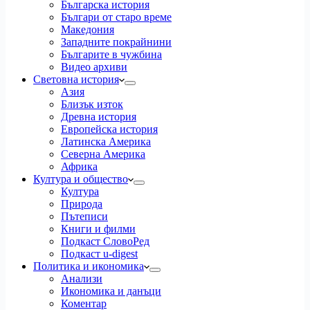
Българска история
Българи от старо време
Македония
Западните покрайнини
Българите в чужбина
Видео архиви
Световна история
Азия
Близък изток
Древна история
Европейска история
Латинска Америка
Северна Америка
Африка
Култура и общество
Култура
Природа
Пътеписи
Книги и филми
Подкаст СловоРед
Подкаст u-digest
Политика и икономика
Анализи
Икономика и данъци
Коментар