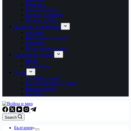
Пътеписи
Книги и филми
Подкаст СловоРед
Подкаст u-digest
Политика и икономика
Анализи
Икономика и данъци
Коментар
Политическа теория
Технологии и наука
Наука
Технологии
За нас
За „Война и мир“
Кого подкрепяме и защо?
Нашите автори
Контакти
Search
България