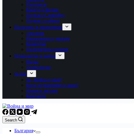
Пътеписи
Книги и филми
Подкаст СловоРед
Подкаст u-digest
Политика и икономика
Анализи
Икономика и данъци
Коментар
Политическа теория
Технологии и наука
Наука
Технологии
За нас
За „Война и мир“
Кого подкрепяме и защо?
Нашите автори
Контакти
Search
България