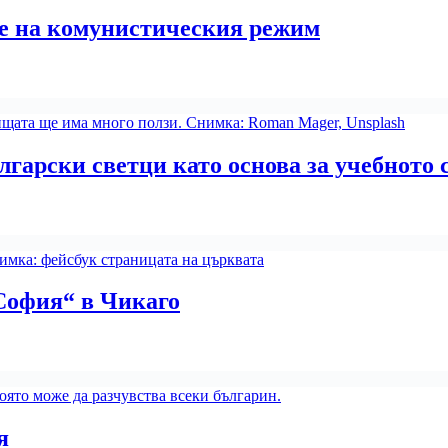
те на комунистическия режим
лгарски светци като основа за учебното
София“ в Чикаго
я