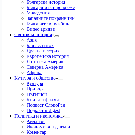
Българска история
Българи от старо време
Македония
Западните покрайнини
Българите в чужбина
Видео архиви
Световна история
Азия
Близък изток
Древна история
Европейска история
Латинска Америка
Северна Америка
Африка
Култура и общество
Култура
Природа
Пътеписи
Книги и филми
Подкаст СловоРед
Подкаст u-digest
Политика и икономика
Анализи
Икономика и данъци
Коментар