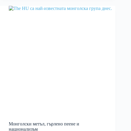
Монголски метъл, гърлено пеене и
национализъм