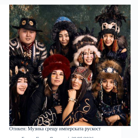
Отикен: Музика срещу имперската рускост