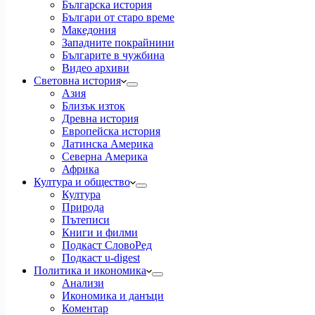
Българска история
Българи от старо време
Македония
Западните покрайнини
Българите в чужбина
Видео архиви
Световна история
Азия
Близък изток
Древна история
Европейска история
Латинска Америка
Северна Америка
Африка
Култура и общество
Култура
Природа
Пътеписи
Книги и филми
Подкаст СловоРед
Подкаст u-digest
Политика и икономика
Анализи
Икономика и данъци
Коментар