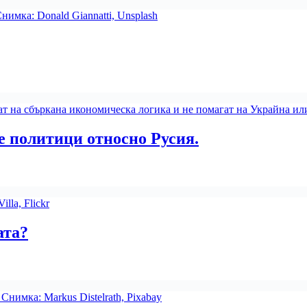
е политици относно Русия.
ата?