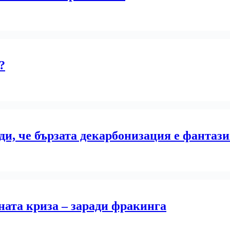
?
ди, че бързата декарбонизация е фантаз
ната криза – заради фракинга