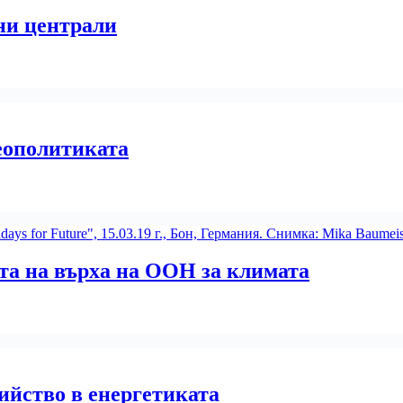
ни централи
еополитиката
та на върха на ООН за климата
йство в енергетиката