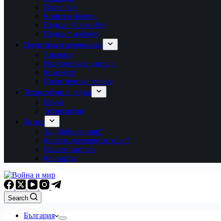
Пътеписи
Книги и филми
Подкаст СловоРед
Подкаст u-digest
Политика и икономика
Анализи
Икономика и данъци
Коментар
Политическа теория
Технологии и наука
Наука
Технологии
За нас
За „Война и мир“
Кого подкрепяме и защо?
Нашите автори
Контакти
Search
България