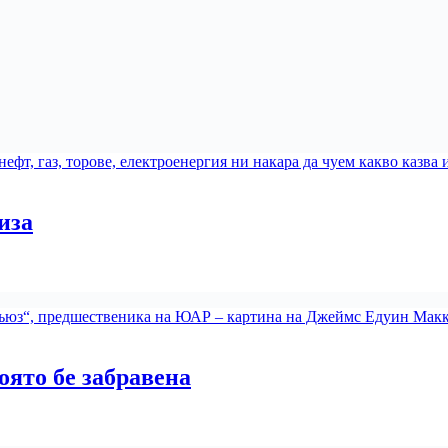
иза
оято бе забравена