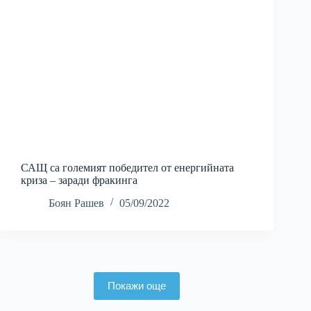
САЩ са големият победител от енергийната
криза – заради фракинга
Боян Рашев
05/09/2022
Покажи още