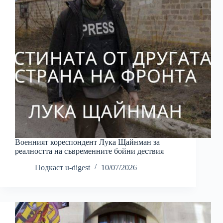
Военният кореспондент Лука Щайнман за
реалността на съвременните бойни дествия
Подкаст u-digest
10/07/2026