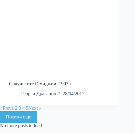
Солунските Гемиджии, 1903 г.
Георги Драганов
28/04/2017
Prev
1
2
3
4
5
Next
Покажи още
No more posts to load