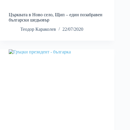
Църквата в Ново село, Щип – един позабравен
български шедьовър
Теодор Караколев
22/07/2020