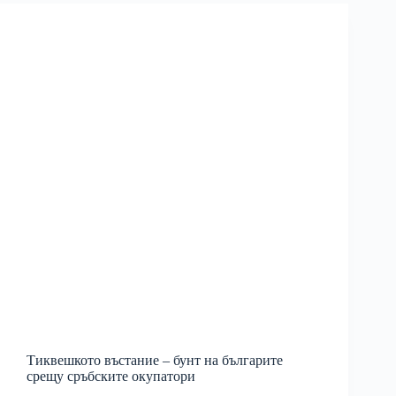
Тиквешкото въстание – бунт на българите
срещу сръбските окупатори