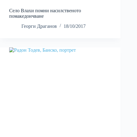
Село Влахи помни насилственото
помакедончване
Георги Драганов
18/10/2017