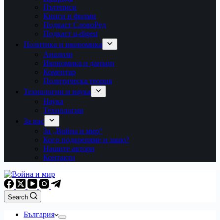
Пътеписи
Книги и филми
Подкаст СловоРед
Подкаст u-digest
Политика и икономика
Анализи
Икономика и данъци
Коментар
Политическа теория
Технологии и наука
Наука
Технологии
За нас
За „Война и мир“
Кого подкрепяме и защо?
Нашите автори
Контакти
Search
България