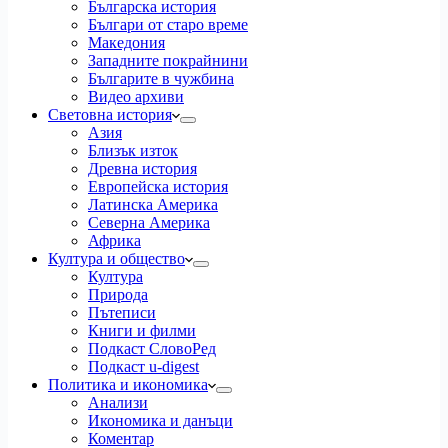
Българска история
Българи от старо време
Македония
Западните покрайнини
Българите в чужбина
Видео архиви
Световна история
Азия
Близък изток
Древна история
Европейска история
Латинска Америка
Северна Америка
Африка
Култура и общество
Култура
Природа
Пътеписи
Книги и филми
Подкаст СловоРед
Подкаст u-digest
Политика и икономика
Анализи
Икономика и данъци
Коментар