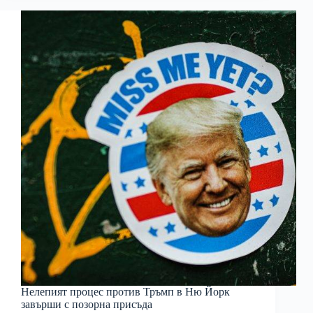
Нелепият процес против Тръмп в Ню Йорк
завърши с позорна присъда