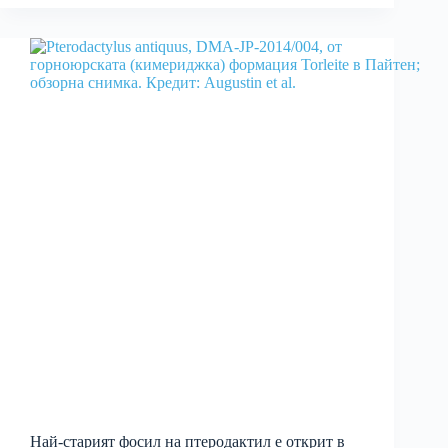
Най-старият фосил на птеродактил е открит в