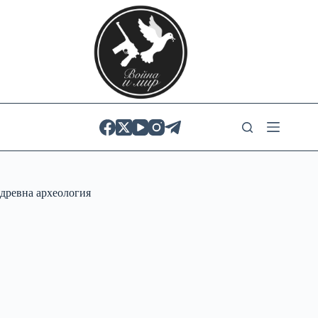
Skip
to
content
древна археология