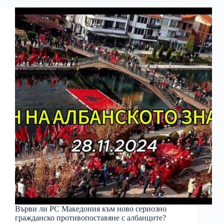
Върви ли РС Македония към ново сериозно
гражданско противопоставяне с албанците?