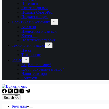
Пътеписи
Книги и филми
Подкаст СловоРед
Подкаст u-digest
Политика и икономика
Анализи
Икономика и данъци
Коментар
Политическа теория
Технологии и наука
Наука
Технологии
За нас
За „Война и мир“
Кого подкрепяме и защо?
Нашите автори
Контакти
Search
България