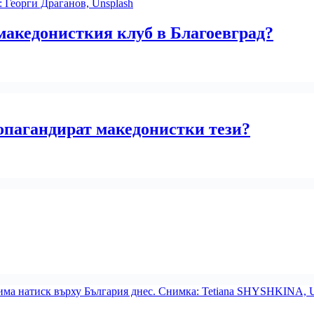
македонисткия клуб в Благоевград?
опагандират македонистки тези?