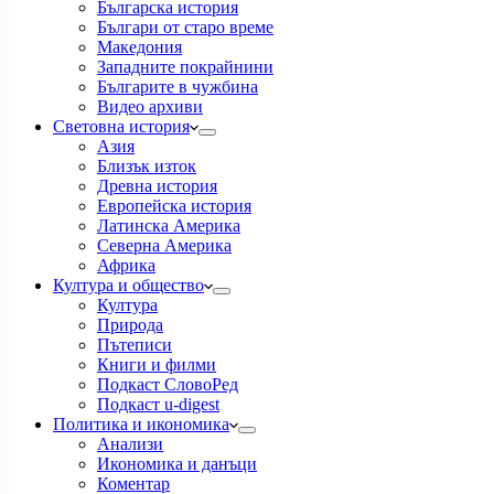
Българска история
Българи от старо време
Македония
Западните покрайнини
Българите в чужбина
Видео архиви
Световна история
Азия
Близък изток
Древна история
Европейска история
Латинска Америка
Северна Америка
Африка
Култура и общество
Култура
Природа
Пътеписи
Книги и филми
Подкаст СловоРед
Подкаст u-digest
Политика и икономика
Анализи
Икономика и данъци
Коментар