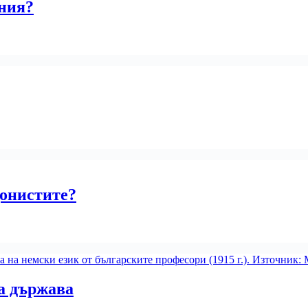
ония?
донистите?
а държава