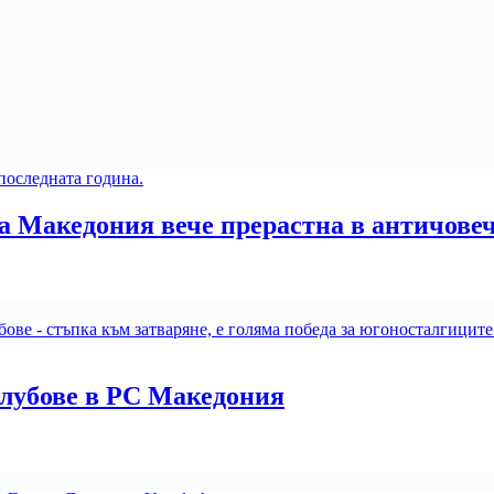
 Македония вече прерастна в античове
клубове в РС Македония