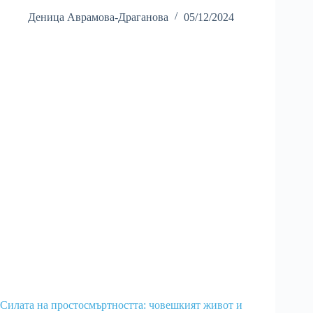
Деница Аврамова-Драганова
05/12/2024
Силата на простосмъртността: човешкият живот и