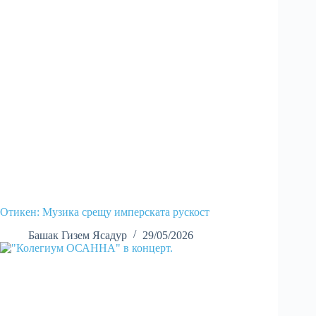
Отикен: Музика срещу имперската рускост
Башак Гизем Ясадур
29/05/2026