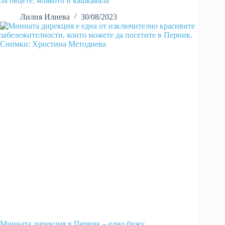
За овцете, млякото и кашкавала
Лилия Илиева
30/08/2023
Минната дирекция в Перник – едно бижу