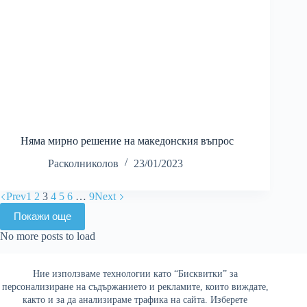
Няма мирно решение на македонския въпрос
Расколниколов
23/01/2023
Prev
1
2
3
4
5
6
…
9
Next
Покажи още
No more posts to load
Ние използваме технологии като “Бисквитки” за
Най-четени
персонализиране на съдържанието и рекламите, които виждате,
както и за да анализираме трафика на сайта. Изберете