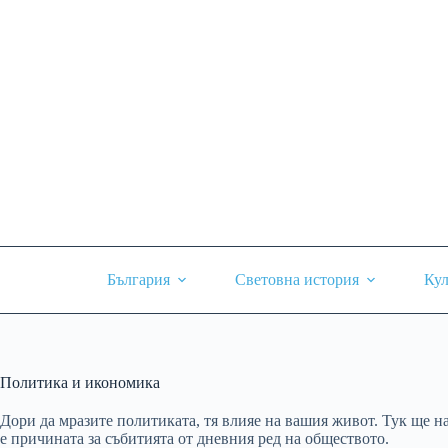
Skip
to
content
България
Световна история
Кул
Политика и икономика
Дори да мразите политиката, тя влияе на вашия живот. Тук ще на
е причината за събитията от дневния ред на обществото.