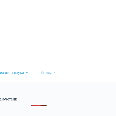
логии и наука
За нас
ай-четени