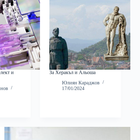
лект и
За Херакъл и Альоша
Юлиян Караджов
анов
17/01/2024