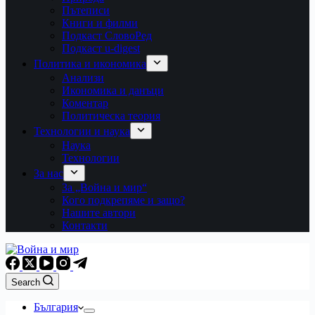
Пътеписи
Книги и филми
Подкаст СловоРед
Подкаст u-digest
Политика и икономика
Анализи
Икономика и данъци
Коментар
Политическа теория
Технологии и наука
Наука
Технологии
За нас
За „Война и мир“
Кого подкрепяме и защо?
Нашите автори
Контакти
Search
България