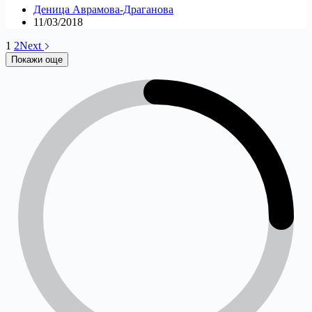
Деница Аврамова-Драганова
11/03/2018
1
2
Next
Покажи още