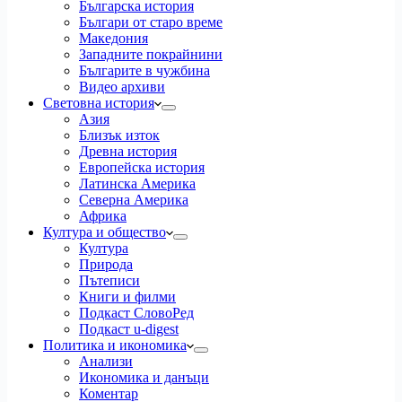
Българска история
Българи от старо време
Македония
Западните покрайнини
Българите в чужбина
Видео архиви
Световна история
Азия
Близък изток
Древна история
Европейска история
Латинска Америка
Северна Америка
Африка
Култура и общество
Култура
Природа
Пътеписи
Книги и филми
Подкаст СловоРед
Подкаст u-digest
Политика и икономика
Анализи
Икономика и данъци
Коментар