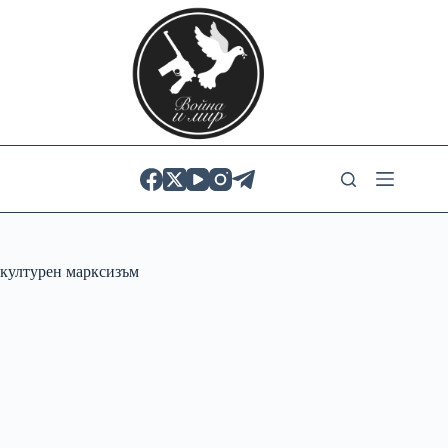
Skip
to
content
културен марксизъм